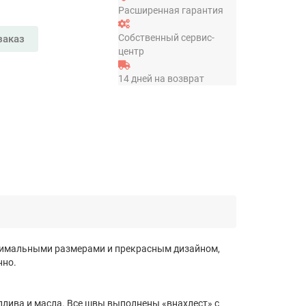
Расширенная гарантия
Собственный сервис-
заказ
центр
14 дней на возврат
оптимальными размерами и прекрасным дизайном,
нно.
плива и масла. Все швы выполнены «внахлест» с