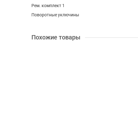
Рем. комплект 1
Поворотные уключины
Похожие товары
+ 35 бонусов
Лодка Sport-Boat Cayman C 210 LS
Длина, см:
210
Пассажировместимость, чел:
1
Диам
7257.00 грн.
Купить