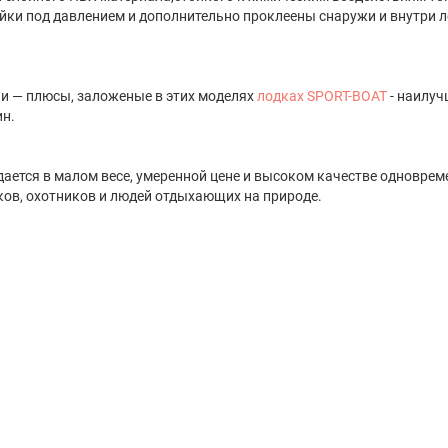
йки под давлением и дополнительно проклеены снаружи и внутри л
ии — плюсы, заложеные в этих моделях
лодках SPORT-BOAT
- наилуч
ин.
ждается в малом весе, умеренной цене и высоком качестве одноврем
ов, охотников и людей отдыхающих на природе.