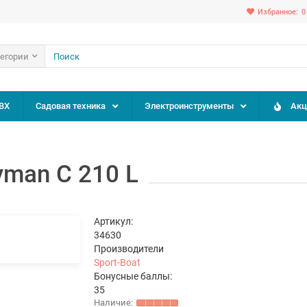
Избранное:
0
тегории
ВХ
Садовая техника
Электроинструменты
Акц
yman C 210 L
Артикул:
34630
Производители
Sport-Boat
Бонусные баллы:
35