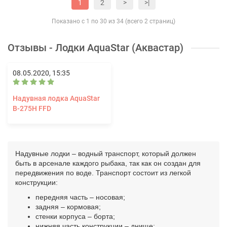
1
2
>
>|
Показано с 1 по 30 из 34 (всего 2 страниц)
Отзывы - Лодки AquaStar (Аквастар)
08.05.2020, 15:35
Надувная лодка AquaStar
В-275H FFD
Надувные лодки – водный транспорт, который должен
быть в арсенале каждого рыбака, так как он создан для
передвижения по воде. Транспорт состоит из легкой
конструкции:
передняя часть – носовая;
задняя – кормовая;
стенки корпуса – борта;
нижняя часть конструкции – днище;