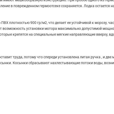
ми имеют мешкообразную конструкцию. При пробое одного из герм
ение в поврежденном гермоотсеке сохраняется. Лодка остается на 
 ПВХ плотностью 900 гр/м2, что делает ее устойчивой к морозу, 
т возможность установки мотора максимально допустимой мощностью
оторые крепятся на специальные мягкие направляющие вверху, вд
тавит труда, потому что спереди установлена литая ручка , и две 
осынки. Косынки сбрасывают нахлестывающие потоки воды, возник