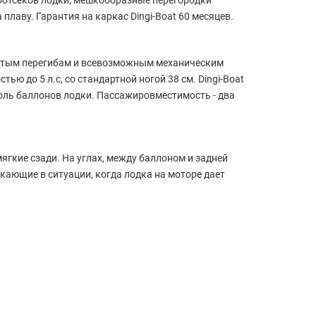
оотсеков лодки, мешкообразные перегородки
плаву. Гарантия на каркас Dingi-Boat 60 месяцев.
частым перегибам и всевозможным механическим
 до 5 л.с, со стандартной ногой 38 см. Dingi-Boat
оль баллонов лодки. Пассажировместимость - два
мягкие сзади. На углах, между баллоном и задней
ающие в ситуации, когда лодка на моторе дает