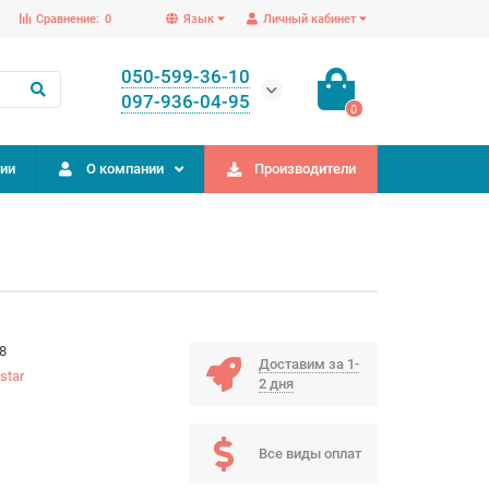
Сравнение:
0
Язык
Личный кабинет
050-599-36-10
097-936-04-95
0
ии
О компании
Производители
8
Доставим за 1-
star
2 дня
Все виды оплат