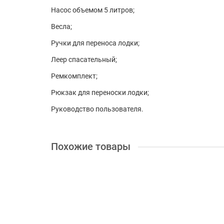
Насос объемом 5 литров;
Весла;
Ручки для переноса лодки;
Леер спасательный;
Ремкомплект;
Рюкзак для переноски лодки;
Руководство пользователя.
Похожие товары
+ 36 бонусов
Надувная лодка AquaStar D-290 FSD
Длина, см:
290
Пассажировместимость, чел:
3
Диам