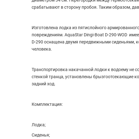
диаметром 34 см. Перегородки между гермоотсека
срабатывают в сторону пробоя. Таким образом, давл
Изготовлена лодка из пятислойного армированного
повреждениям. AquaStar Dingi-Boat D-290-WOD имее
D-290 оснащена двумя передвижными сиденьями, к
человека.
Транспортировка накачанной лодки к водоему не сос
стенкой транца, установлены брызгоотсекающие к
задний ход.
Комплектация:
Лодка;
Сиденья;