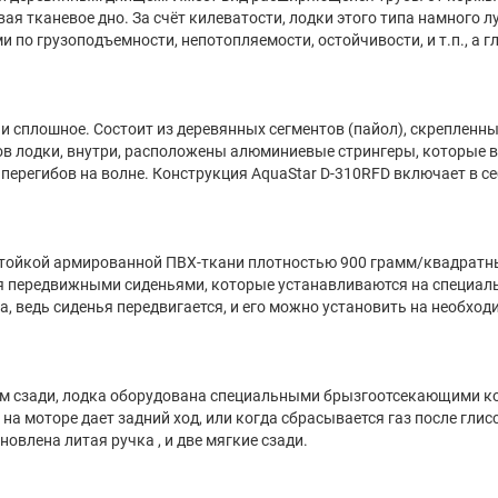
ая тканевое дно. За счёт килеватости, лодки этого типа намного л
по грузоподъемности, непотопляемости, остойчивости, и т.п., а гл
 и сплошное. Состоит из деревянных сегментов (пайол), скрепленн
ов лодки, внутри, расположены алюминиевые стрингеры, которые 
перегибов на волне. Конструкция AquaStar D-310RFD включает в с
стойкой армированной ПВХ-ткани плотностью 900 грамм/квадратный
 передвижными сиденьями, которые устанавливаются на специаль
 ведь сиденья передвигается, и его можно установить на необходи
цем сзади, лодка оборудована специальными брызгоотсекающими 
 на моторе дает задний ход, или когда сбрасывается газ после гли
новлена литая ручка , и две мягкие сзади.