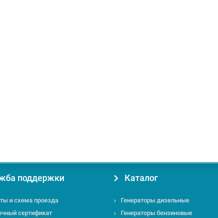
етр баллона, см:
43
Плотность ткани, г/м²:
950
жба поддержки
Каталог
ты и схема проезда
Генераторы дизельные
очный сертификат
Генераторы бензиновые