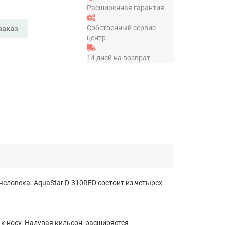
Расширенная гарантия
Собственный сервис-
заказ
центр
14 дней на возврат
еловека. AquaStar D-310RFD состоит из четырех
 носу. Надувая кильсон, расширяется