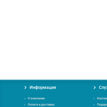
+ 36 бонусов
Надувная лодка AquaStar C-330-WOD
Длина, см:
330
Пассажировместимость, чел:
4
Диам
18000.00 грн.
Купить
Информация
Слу
О компании
Контак
Оплата и доставка
Подар