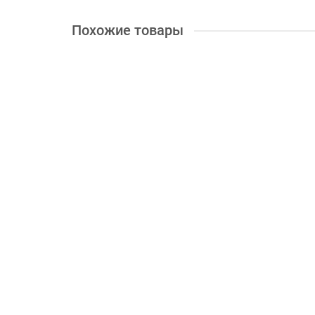
Похожие товары
+ 36 бонусов
Надувная лодка AquaStar C-310-WOD
Длина, см:
310
Пассажировместимость, чел:
3
Диам
16000.00 грн.
Купить
+ 36 бонусов