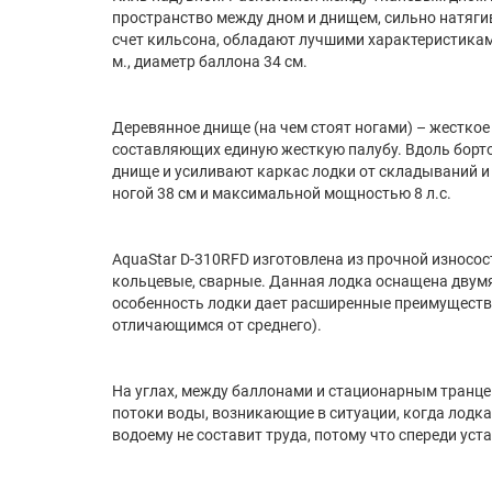
пространство между дном и днищем, сильно натягив
счет кильсона, обладают лучшими характеристиками 
м., диаметр баллона 34 см.
Деревянное днище (на чем стоят ногами) – жесткое
составляющих единую жесткую палубу. Вдоль борт
днище и усиливают каркас лодки от складываний и 
ногой 38 см и максимальной мощностью 8 л.с.
AquaStar D-310RFD изготовлена из прочной износо
кольцевые, сварные. Данная лодка оснащена двумя
особенность лодки дает расширенные преимущества,
отличающимся от среднего).
На углах, между баллонами и стационарным тран
потоки воды, возникающие в ситуации, когда лодка
водоему не составит труда, потому что спереди уста