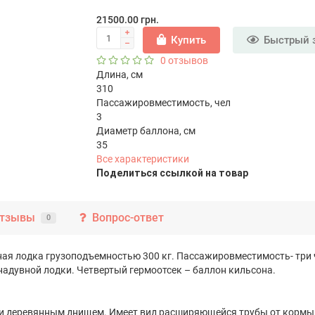
21500.00 грн.
Купить
Быстрый 
0 отзывов
Длина, см
310
Пассажировместимость, чел
3
Диаметр баллона, см
35
Все характеристики
Поделиться ссылкой на товар
тзывы
Вопрос-ответ
0
ая лодка грузоподъемностью 300 кг. Пассажировместимость- три ч
надувной лодки. Четвертый гермоотсек – баллон кильсона.
и деревянным днищем. Имеет вид расширяющейся трубы от кормы к