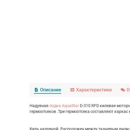
Описание
Характеристики
О
Надувная
лодка AquaStar
D-310 RFD килевая моторн
гермоотсеков .Три гермоотсека составляют каркас 
Киль надувной. Расположен между тканевым дном 