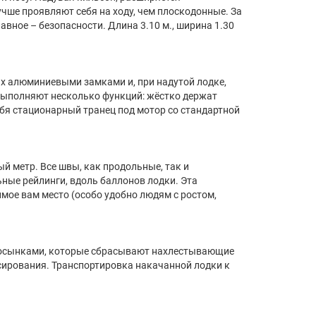
учше проявляют себя на ходу, чем плоскодонные. За
авное – безопасности. Длина 3.10 м., ширина 1.30
ых алюминиевыми замками и, при надутой лодке,
выполняют несколько функций: жёстко держат
ебя стационарный транец под мотор со стандартной
 метр. Все швы, как продольные, так и
ные рейлинги, вдоль баллонов лодки. Эта
мое вам место (особо удобно людям с ростом,
косынками, которые сбрасывают нахлестывающие
ссирования. Транспортировка накачанной лодки к