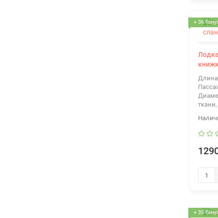
+ 36 бону
Лодка
книж
Длина
Пасса
Диаме
ткани,
1290
+ 35 бону