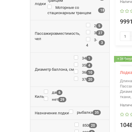
транцем
лодки
Моторные со
18
стационарным транцем
9991
2
5
3
27
Пассажировместимость,
чел
3-
3
4
34
1
+ 34 бону
35
4
Диаметр баллона, см
36
Лодка
10
37
20
Длина
Пасса
Диаме
да
6
Киль
ткани,
нет
29
рыбалка
35
Назначение лодки
1048
850
20