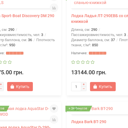
 Sport-Boat Discovery DM 290
Лодка Ладья ЛТ-290ЕВБ со с
книжкой
, см:
290
Длина, см:
290
жировместимость, чел:
3
Пассажировместимость, чел:
3
тр баллона, см:
36
Плотность
Диаметр баллона, см:
37
Плот
 г/м²:
950
ткани, г/м²:
850
5.00 грн.
13144.00 грн.
Купить
Купить
сов
+ 34 бонусов
Лодка Bark BT-290
ная лодка AquaStar D-290-