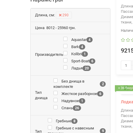
Длина
Пасса
Длина, см:
290
Диаме
ткани,
Цена
8012
-
25960
грн.
Aquastar
4
Bark
4
9215
Kolibri
1
Производитель
Sport-Boat
6
Ладья
20
Без днища в
2
комплекте
+ 36 бону
Тип
Жесткое разборное
6
днища
Надувное
1
Лодка
Слань
26
Длина
Пасса
Гребные
Диаме
8
ткани,
Гребные с навесным
9
Тип