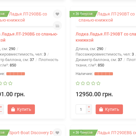
сов
+ 36 бонусов
 Ладья ЛТ-290ВБ со сланью-
Лодка Ладья ЛТ-290ВТ со сл
кой
книжкой
, см:
290
Длина, см:
290
жировместимость, чел:
3
Пассажировместимость, чел:
3
тр баллона, см:
37
Плотность
Диаметр баллона, см:
37
Плот
 г/м²:
850
ткани, г/м²:
850
1.00 грн.
12950.00 грн.
Купить
Купить
сов
+ 36 бонусов