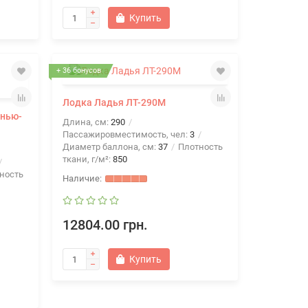
Купить
+ 36 бонусов
Лодка Ладья ЛТ-290М
анью-
Длина, см:
290
Пассажировместимость, чел:
3
Диаметр баллона, см:
37
Плотность
ткани, г/м²:
850
ность
12804.00 грн.
Купить