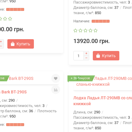
 г/м²:
950
Пассажировместимость, чел:
3
Диаметр баллона, см:
37
Плот
ткани, г/м²:
850
0.00 грн.
13920.00 грн.
Купить
Купить
сов
+ 36 бонусов
 Bark BT-290S
Лодка Ладья ЛТ-290МВ со сл
, см:
290
книжкой
жировместимость, чел:
3
тр баллона, см:
36
Плотность
Длина, см:
290
 г/м²:
950
Пассажировместимость, чел:
3
Диаметр баллона, см:
37
Плот
ткани, г/м²:
850