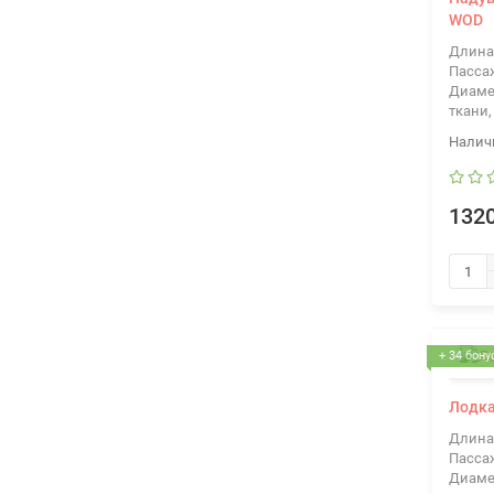
WOD
Длина
Пасса
Диаме
ткани,
1320
+ 34 бону
Лодка
Длина
Пасса
Диаме