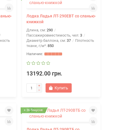
ланью-
Лодка Ладья ЛТ-290ЕВТ со сланью-
книжкой
Длина, см:
290
Пассажировместимость, чел:
3
ность
Диаметр баллона, см:
37
Плотность
ткани, г/м²:
850
13192.00 грн.
Купить
+ 36 бонусов
Лодка Ладья ЛТ-290ВТБ со