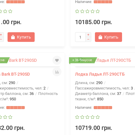
.00 грн.
10185.00 грн.
Купить
Купить
сов
+ 36 бонусов
 Bark BT-290SD
Лодка Ладья ЛТ-290СТБ
, см:
290
Длина, см:
290
жировместимость, чел:
2
Пассажировместимость, чел:
3
тр баллона, см:
36
Плотность
Диаметр баллона, см:
37
Плот
 г/м²:
950
ткани, г/м²:
850
2.00 грн.
10719.00 грн.