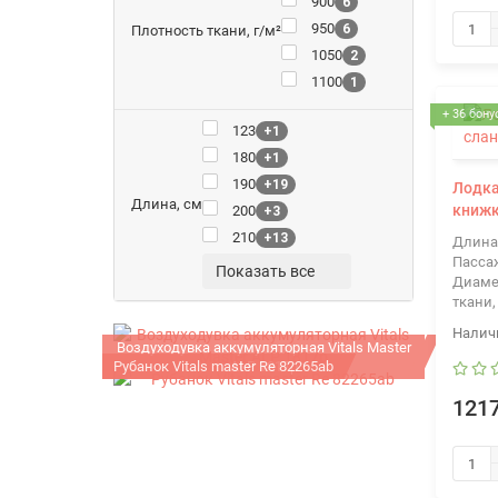
900
6
950
6
Плотность ткани, г/м²
1050
2
1100
1
+ 36 бону
123
+1
180
+1
190
+19
Лодка
Длина, см
книж
200
+3
210
+13
Длина
Пасса
Показать все
Диаме
ткани,
Воздуходувка аккумуляторная Vitals Master
Рубанок Vitals master Re 82265ab
ALP 1817p
1217