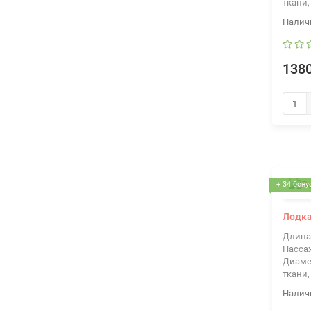
ткани,
1380
+ 34 бону
Лодка
Длина
Пасса
Диаме
ткани,