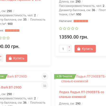
Длина, см:
290
Пассажировместимость, чел:
2
Диаметр баллона, см:
36
Плот
, см:
290
ткани, г/м²:
950
жировместимость, чел:
2
тр баллона, см:
35
Плотность
 г/м²:
900
13590.00 грн.
0.00 грн.
Купить
Купить
сов
+ 36 бонусов
 Bark BT-290D
Лодка Ладья ЛТ-290ЕВТБ со
, см:
290
сланью-книжкой
жировместимость, чел:
2
тр баллона, см:
36
Плотность
Длина, см:
290