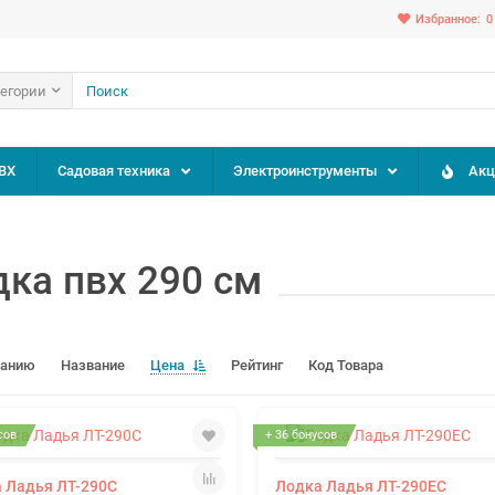
Избранное:
0
тегории
ВХ
Садовая техника
Электроинструменты
Акц
ка пвх 290 см
чанию
Название
Цена
Рейтинг
Код Товара
сов
+ 36 бонусов
 Ладья ЛТ-290С
Лодка Ладья ЛТ-290ЕС