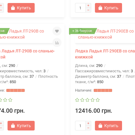
Купить
Купить
сов
+ 36 бонусов
 Ладья ЛТ-290В со сланью-
Лодка Ладья ЛТ-290ЕВ со сл
кой
книжкой
, см:
290
Длина, см:
290
жировместимость, чел:
3
Пассажировместимость, чел:
3
тр баллона, см:
37
Плотность
Диаметр баллона, см:
37
Плот
 г/м²:
850
ткани, г/м²:
850
4.00 грн.
12416.00 грн.
Купить
Купить