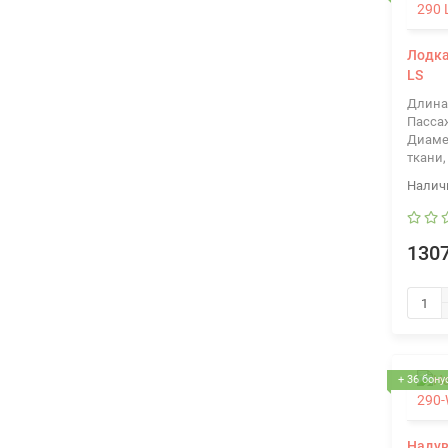
Лодка
LS
Длина
Пасса
Диаме
ткани,
1307
+ 36 бону
Надув