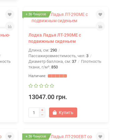
+ 36 бонусов
анью-
Лодка Ладья ЛТ-290МЕ с
подвижным сиденьем
Длина, см:
290
Пассажировместимость, чел:
3
ность
Диаметр баллона, см:
37
Плотность
ткани, г/м²:
850
13047.00 грн.
Купить
+ 36 бонусов