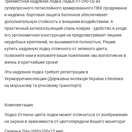
Трехместная надувная лодка Ладья ЛТ-290-СБ из
суперпрочного пятислойного армированного ПВХ продуманна
и надежна: бортовая защита баллонов обеспечивает
дополнительную стойкость к внешним воздействиям. А
практичный антискользящий слань-коврик - удобство в уходе:
его эргономичная конструкция не предусматривает лишних
неудобных креплений, он вынимается полностью. Решив
купить надувную лодку отличного от зеленого цвета,
позвоните нам и изложите ваши пожелания: мы воплотим их в
жизнь в кратчайшие сроки!
Эта надувная лодка требует регистрации в
Укрморречинспекции (Державна інспекція України з безпеки
на морському та річковому транспорті).
Комплектация
Лодка Оттенок цвета лодки может отличаться от изображения
на экране в зависимости от цветопередачи Вашего монитора!
Сиденья Два (680х200х15 мм)