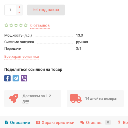
под заказ
0 отзывов
Мощность (л.с.)
13.0
Система запуска
ручная
Передачи
3/1
Все характеристики
Поделиться ссылкой на товар
Доставим за 1-2
14 дней на возврат
дня
Описание
Характеристики
Отзывы
Во
0