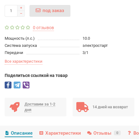
под заказ
0 отзывов
Мощность (л.с.)
10.0
Система запуска
электростарт
Передачи
3/1
Все характеристики
Поделиться ссылкой на товар
Доставим за 1-2
14 дней на возврат
дня
Описание
Характеристики
Отзывы
Во
0