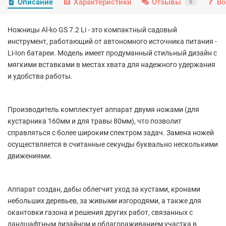
Описание
Характеристики
Отзывы
Во
0
Ножницы Al-ko GS 7.2 Li - это компактный садовый
инструмент, работающий от автономного источника питания -
Li-Ion батареи. Модель имеет продуманный стильный дизайн с
мягкими вставками в местах хвата для надежного удержания
и удобства работы.
Производитель комплектует аппарат двумя ножами (для
кустарника 160мм и для травы 80мм), что позволит
справляться с более широким спектром задач. Замена ножей
осуществляется в считанные секунды буквально несколькими
движениями.
Аппарат создан, дабы облегчит уход за кустами, кронами
небольших деревьев, за живыми изгородями, а также для
окантовки газона и решения других работ, связанных с
ландшафтным дизайном и облагораживанием участка в