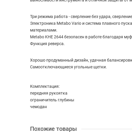
выносливости инструмента и отличной защиты от 
Три режима работа - сверление без удара, сверлени
Электроника Metabo Vario и система плавного пус
материалами.
Metabo KHE 2644 безопасен в работе благодаря муф
Функция реверса.
Хорошо продуманный дизайн, удачная балансировка
Самоотключающиеся угольные щетки.
Комплектация:
передняя рукоятка
ограничитель глубины
чемодан
Похожие товары