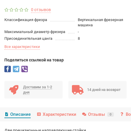
0 отзывов
Классификация фрезра
Вертикальная фрезерная
машина
Максимальный диаметр фрезера
-
Присоединительная цанга
8
Все характеристики
Поделиться ссылкой на товар
Доставим за 1-2
14 дней на возврат
дня
Описание
Характеристики
Отзывы
Во
0
Две прецизионные направляющие стойки