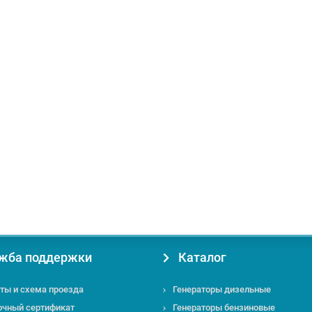
мм
Число оборотов холост.хода:
3700-4600 об/мин
Габаритные размер
жба поддержки
Каталог
ты и схема проезда
Генераторы дизельные
очный сертификат
Генераторы бензиновые