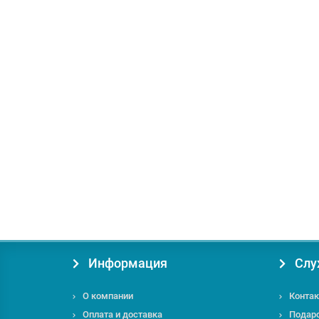
+ 25 бонусов
Доставка по Украине 1грн.
Торцовочная пила DeWALT DW712
Диаметр диска, мм:
216
Посадочное отверствие:
30 
48998.93 грн.
под заказ
Информация
Слу
О компании
Контак
Оплата и доставка
Подар