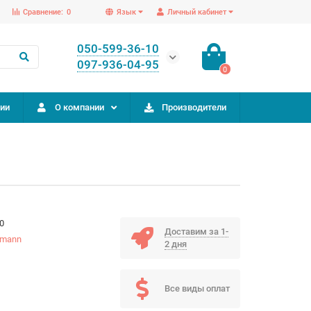
Сравнение:
0
Язык
Личный кабинет
050-599-36-10
097-936-04-95
0
ии
О компании
Производители
0
Доставим за 1-
hmann
2 дня
Все виды оплат