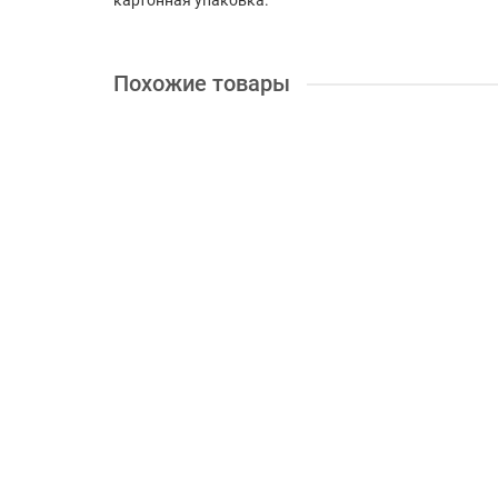
картонная упаковка.
Похожие товары
+ 15 бонусов
Распиловочный стол Bosch GTS 10 J
Диаметр диска, мм:
254
Посадочное отверствие:
30
38078.00 грн.
Купить
+ 15 бонусов