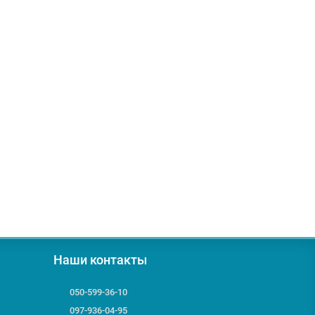
ы (ДхШхВ):
457x580x480 мм
Наши контакты
050-599-36-10
097-936-04-95