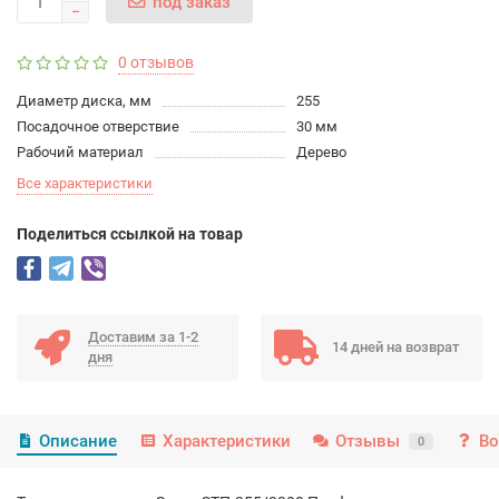
под заказ
0 отзывов
Диаметр диска, мм
255
Посадочное отверствие
30 мм
Рабочий материал
Дерево
Все характеристики
Поделиться ссылкой на товар
Доставим за 1-2
14 дней на возврат
дня
Описание
Характеристики
Отзывы
Во
0