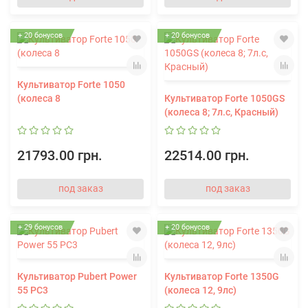
+ 20 бонусов
+ 20 бонусов
Культиватор Forte 1050
(колеса 8
Культиватор Forte 1050GS
(колеса 8; 7л.с, Красный)
21793.00 грн.
22514.00 грн.
под заказ
под заказ
+ 29 бонусов
+ 20 бонусов
Культиватор Pubert Power
Культиватор Forte 1350G
55 PC3
(колеса 12, 9лс)