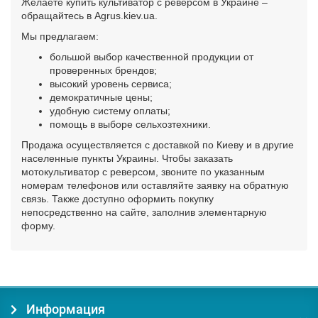
Желаете купить культиватор с реверсом в Украине –
обращайтесь в Agrus.kiev.ua.
Мы предлагаем:
большой выбор качественной продукции от
проверенных брендов;
высокий уровень сервиса;
демократичные цены;
удобную систему оплаты;
помощь в выборе сельхозтехники.
Продажа осуществляется с доставкой по Киеву и в другие
населенные пункты Украины. Чтобы заказать
мотокультиватор с реверсом, звоните по указанным
номерам телефонов или оставляйте заявку на обратную
связь. Также доступно оформить покупку
непосредственно на сайте, заполнив элементарную
форму.
Информация