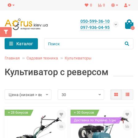
0
0
050-599-36-10
097-936-04-95
0
Каталог
Главная
Садовая техника
Культиваторы
Культиватор с реверсом
+ 28 бонусов
+ 30 бонусов
Доставка по Украине 1грн.