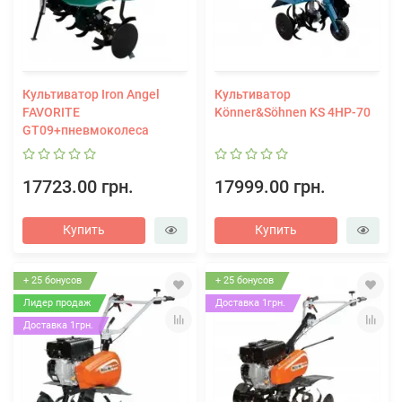
Культиватор Iron Angel
Культиватор
FAVORITE
Könner&Söhnen KS 4HP-70
GT09+пневмоколеса
17723.00 грн.
17999.00 грн.
Купить
Купить
+ 25 бонусов
+ 25 бонусов
Лидер продаж
Доставка 1грн.
Доставка 1грн.