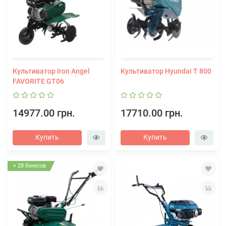
Культиватор Iron Angel
Культиватор Hyundai T 800
FAVORITE GT06
14977.00 грн.
17710.00 грн.
Купить
Купить
+ 28 бонусов