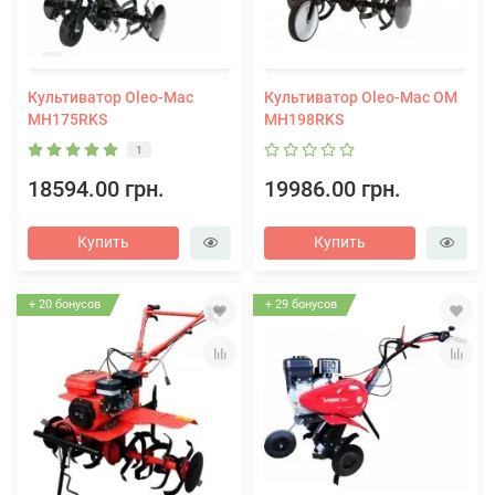
Культиватор Oleo-Mac
Культиватор Oleo-Mac OM
MH175RKS
MH198RKS
1
18594.00 грн.
19986.00 грн.
Купить
Купить
+ 20 бонусов
+ 29 бонусов