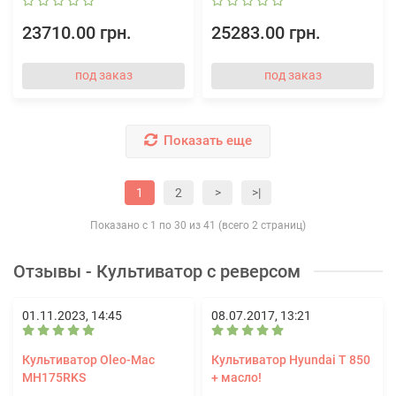
23710.00 грн.
25283.00 грн.
под заказ
под заказ
Показать еще
1
2
>
>|
Показано с 1 по 30 из 41 (всего 2 страниц)
Отзывы - Культиватор с реверсом
01.11.2023, 14:45
08.07.2017, 13:21
Культиватор Oleo-Mac
Культиватор Hyundai T 850
MH175RKS
+ масло!