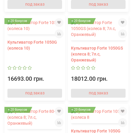
под заказ
под заказ
+ 20 бонусов
+ 20 бонусов
Культиватор Forte 1050G
(колеса 10)
Культиватор Forte 1050GS
(колеса 8; 7л.с,
Оранжевый)
16693.00 грн.
18012.00 грн.
под заказ
под заказ
+ 20 бонусов
+ 20 бонусов
Культиватор Forte 1050G