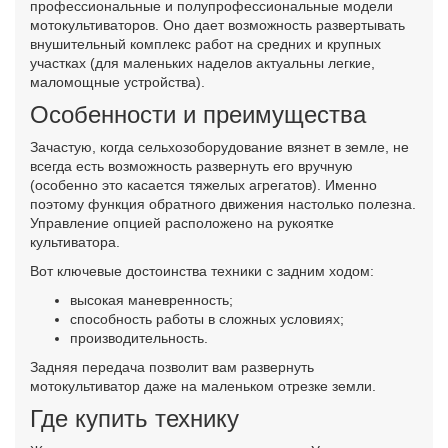
профессиональные и полупрофессиональные модели
мотокультиваторов. Оно дает возможность развертывать
внушительный комплекс работ на средних и крупных
участках (для маленьких наделов актуальны легкие,
маломощные устройства).
Особенности и преимущества
Зачастую, когда сельхозоборудование вязнет в земле, не
всегда есть возможность развернуть его вручную
(особенно это касается тяжелых агрегатов). Именно
поэтому функция обратного движения настолько полезна.
Управление опцией расположено на рукоятке
культиватора.
Вот ключевые достоинства техники с задним ходом:
высокая маневренность;
способность работы в сложных условиях;
производительность.
Задняя передача позволит вам развернуть
мотокультиватор даже на маленьком отрезке земли.
Где купить технику