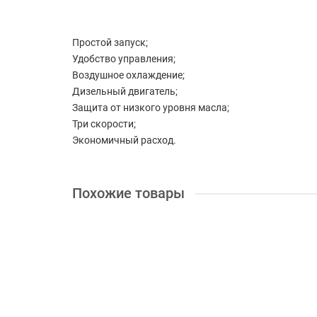
Простой запуск;
Удобство управления;
Воздушное охлаждение;
Дизельный двигатель;
Защита от низкого уровня масла;
Три скорости;
Экономичный расход.
Похожие товары
+ 20 бонусов
Культиватор Forte МКБ-65
Мощность (л.с.):
4.5
Система запуска:
ручная
Тип р