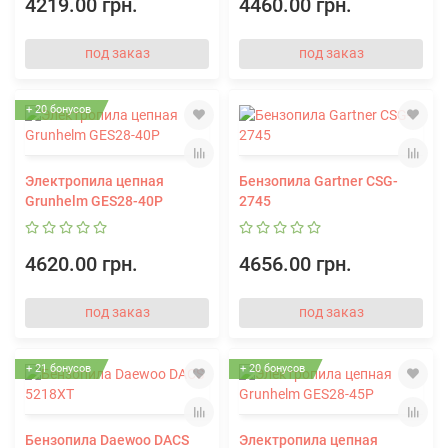
4219.00 грн.
4460.00 грн.
под заказ
под заказ
+ 20 бонусов
Электропила цепная
Бензопила Gartner CSG-
Grunhelm GES28-40P
2745
4620.00 грн.
4656.00 грн.
под заказ
под заказ
+ 21 бонусов
+ 20 бонусов
Бензопила Daewoo DACS
Электропила цепная