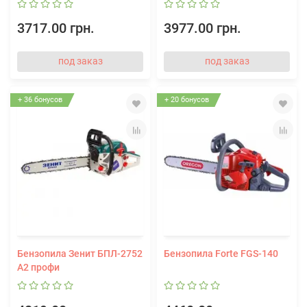
3717.00 грн.
3977.00 грн.
под заказ
под заказ
+ 36 бонусов
+ 20 бонусов
Бензопила Зенит БПЛ-2752
Бензопила Forte FGS-140
А2 профи