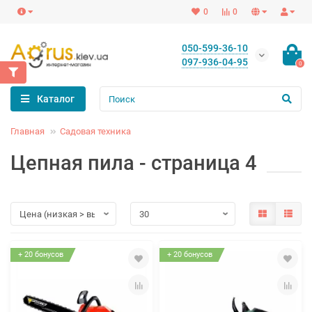
0
0
050-599-36-10
097-936-04-95
0
Каталог
Главная
Садовая техника
Цепная пила - страница 4
+ 20 бонусов
+ 20 бонусов