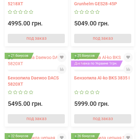
5218XT
Grunhelm GES28-45P
4995.00 грн.
5049.00 грн.
под заказ
под заказ
+ 21 бонусов
+ 35 бонусов
Доставка по Украине 1грн.
Бензопила Daewoo DACS
Бензопила Al-ko BKS 3835 I
5820XT
5495.00 грн.
5999.00 грн.
под заказ
под заказ
+ 32 бонусов
+ 36 бонусов