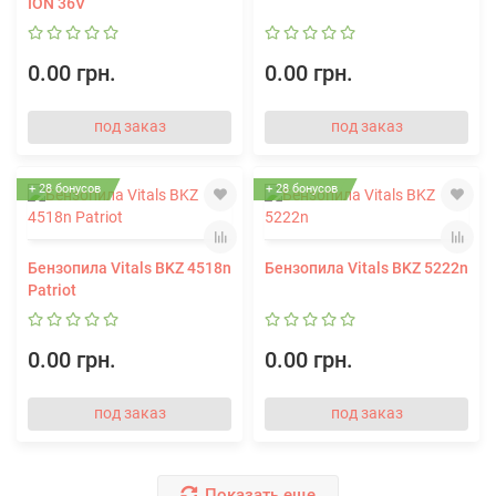
ION 36V
0.00 грн.
0.00 грн.
под заказ
под заказ
+ 28 бонусов
+ 28 бонусов
Бензопила Vitals BKZ 4518n
Бензопила Vitals BKZ 5222n
Patriot
0.00 грн.
0.00 грн.
под заказ
под заказ
Показать еще