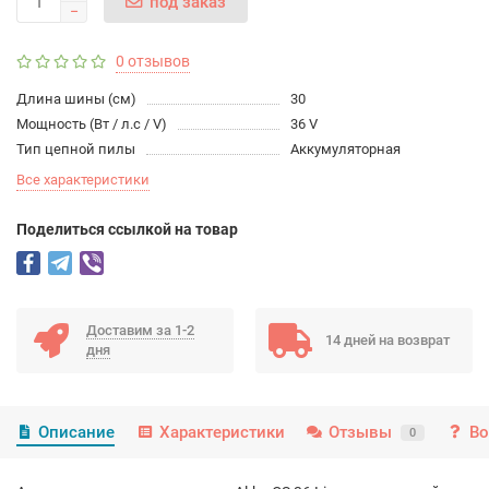
под заказ
0 отзывов
Длина шины (см)
30
Мощность (Вт / л.с / V)
36 V
Тип цепной пилы
Аккумуляторная
Все характеристики
Поделиться ссылкой на товар
Доставим за 1-2
14 дней на возврат
дня
Описание
Характеристики
Отзывы
Во
0