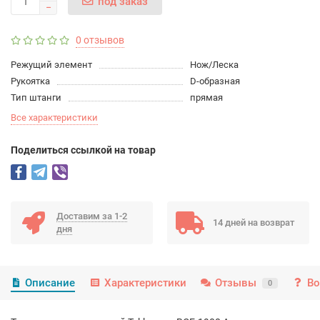
под заказ
0 отзывов
Режущий элемент
Нож/Леска
Рукоятка
D-образная
Тип штанги
прямая
Все характеристики
Поделиться ссылкой на товар
Доставим за 1-2
14 дней на возврат
дня
Описание
Характеристики
Отзывы
Во
0