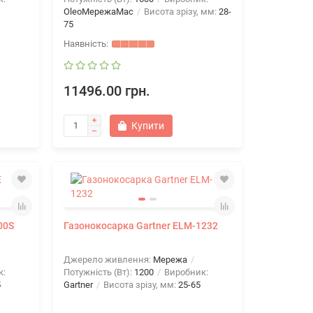
OleoМережаMac
Висота зрізу, мм:
28-
75
11496.00 грн.
Купити
00S
Газонокосарка Gartner ELM-1232
Джерело живлення:
Мережа
Бензиновый двигатель Al-ko Pro 125
к:
Потужність (Вт):
1200
Виробник:
OHV
5
Gartner
Висота зрізу, мм:
25-65