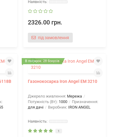
2326.00 грн.
під замовлення
В подарок: 28 бонусів
6118B
Газонокосарка Iron Angel EM 3210
Джерело живлення:
Мережа
к:
Потужність (Вт):
1000
Призначення:
55
для дачі
Виробник:
IRON ANGEL
1