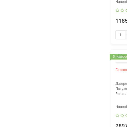
1185
В подарок
Газон
Джере
Потужн
Forte
2897