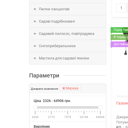
Пилки ланцюгові
Садові подрібнювачі
Лідер пр
Садовий пилосос, повітродувка
В подарок
Доставка 
Снігоприбиральники
Мастила для садової техніки
Параметри
Мережа
Джерело живлення:
Ціна
2326
-
64906
грн.
Газоно
Джере
2326
2773
7375
23196
64906
Потужн
Виробник
KO
В