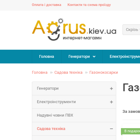
Оплата і доставка
Контакти та схема проїзду
Скрізь
Головна
Генератори
Електроінструм
Головна
Садова техніка
Газонокосарки
Газ
Генератори
Електроінструменти
За замо
Надувні човни ПВХ
Садова техніка
В подарок