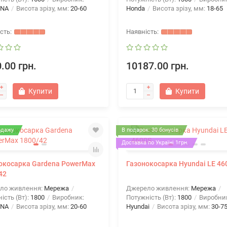
ENA
Висота зрізу, мм:
20-60
Honda
Висота зрізу, мм:
18-65
.00 грн.
10187.00 грн.
Купити
Купити
одажу
В подарок: 30 бонусів
Доставка по Україні 1грн.
окосарка Gardena PowerMax
Газонокосарка Hyundai LE 46
42
ло живлення:
Мережа
Джерело живлення:
Мережа
вый двигатель Al-ko Pro 125
ість (Вт):
1800
Виробник:
Потужність (Вт):
1800
Виробни
OHV
Мотоблок Кентавр МБ 2012ДЭ
ENA
Висота зрізу, мм:
20-60
Hyundai
Висота зрізу, мм:
30-7