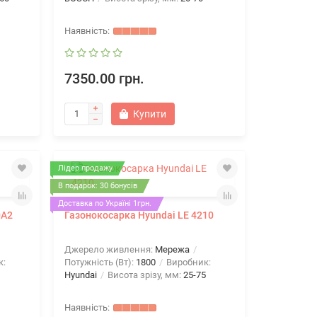
7350.00 грн.
Купити
Лідер продажу
В подарок: 30 бонусів
Доставка по Україні 1грн.
0A2
Газонокосарка Hyundai LE 4210
Джерело живлення:
Мережа
к:
Потужність (Вт):
1800
Виробник:
Hyundai
Висота зрізу, мм:
25-75