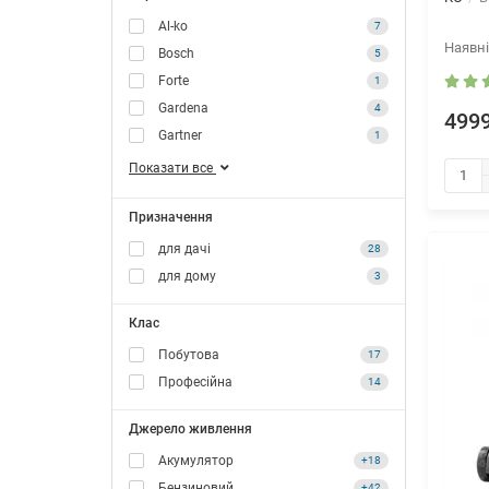
Al-ko
7
Bosch
5
Forte
1
Gardena
4
4999
Gartner
1
Показати все
Призначення
для дачі
28
для дому
3
Клас
Побутова
17
Професійна
14
Джерело живлення
Акумулятор
+18
Бензиновий
+42