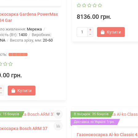
окосарка Gardena PowerMax
8136.00 грн.
34 Gar
ло живлення:
Мережа
Купити
ість (Вт):
1400
Виробник:
ENA
Висота зрізу, мм:
20-60
.00 грн.
Купити
: 15 бонусів
В подарок: 35 бонусів
Доставка по Україні 1грн.
окосарка Bosch ARM 37
Газонокосарка Al-ko Classic 4