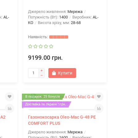
Джерело живлення:
Мережа
к:
AL-
Потужність (Вт):
1400
Виробник:
AL-
KO
Висота зрізу, мм:
28-68
9199.00 грн.
Купити
В подарок: 25 бонусів
Доставка по Україні 1грн.
0A2
Газонокосарка Oleo-Mac G-48 РЕ
COMFORT PLUS
Джерело живлення:
Мережа
к:
Потужність (Вт):
1600
Виробник: