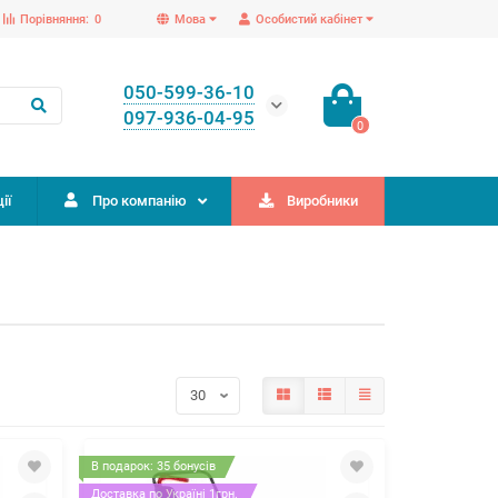
Порівняння:
0
Мова
Особистий кабінет
050-599-36-10
097-936-04-95
0
ії
Про компанію
Виробники
В подарок: 35 бонусів
Доставка по Україні 1грн.