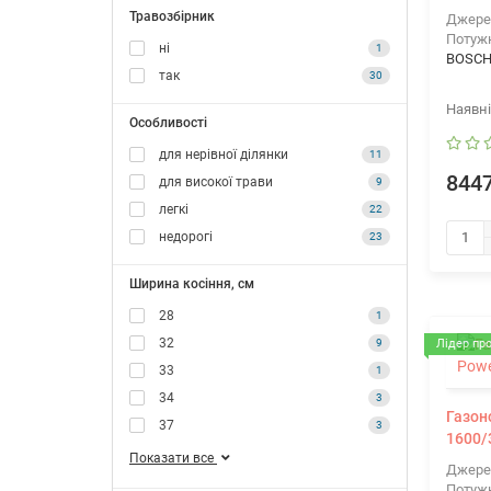
Травозбірник
Джере
Потужн
ні
1
BOSC
так
30
Особливості
для нерівної ділянки
11
8447
для високої трави
9
легкі
22
недорогі
23
Ширина косіння, см
28
1
32
9
Лідер пр
33
1
34
3
Газон
37
3
1600/
Показати все
Джере
Потужн