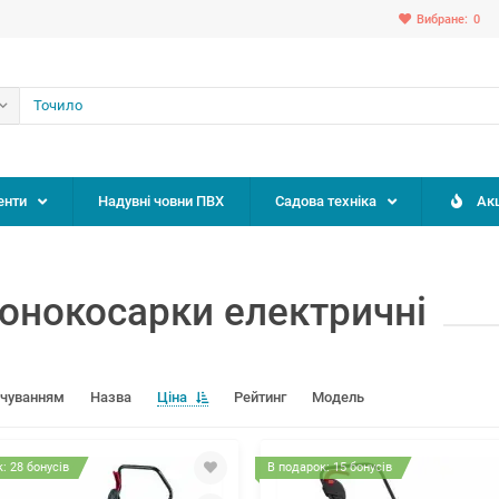
Вибране:
0
енти
Надувні човни ПВХ
Садова техніка
Акц
онокосарки електричні
вчуванням
Назва
Ціна
Рейтинг
Модель
: 28 бонусів
В подарок: 15 бонусів