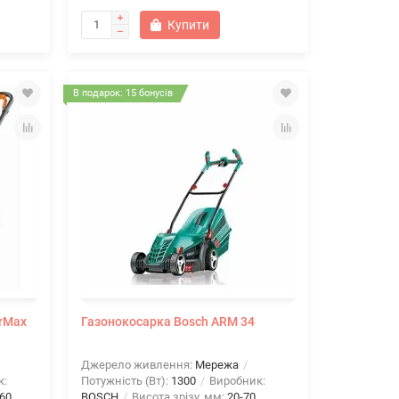
Купити
В подарок: 15 бонусів
rMax
Газонокосарка Bosch ARM 34
Джерело живлення:
Мережа
к:
Потужність (Вт):
1300
Виробник:
-60
BOSCH
Висота зрізу, мм:
20-70