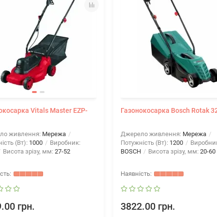
окосарка Vitals Master EZP-
Газонокосарка Bosch Rotak 3
ло живлення:
Мережа
Джерело живлення:
Мережа
ість (Вт):
1000
Виробник:
Потужність (Вт):
1200
Виробни
Висота зрізу, мм:
27-52
BOSCH
Висота зрізу, мм:
20-60
.00 грн.
3822.00 грн.