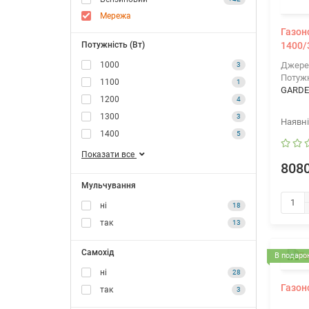
Мережа
Газон
Потужність (Вт)
1400/
1000
Джере
3
Потужн
1100
1
GARD
1200
4
1300
3
1400
5
Показати все
8080
Мульчування
ні
18
так
13
Самохід
В подарок
ні
28
Газон
так
3