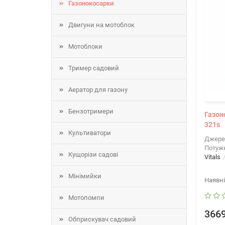
Газонокосарки
Двигуни на мотоблок
Мотоблоки
Тример садовий
Аератор для газону
Бензотримери
Газон
321s
Культиватори
Джере
Потужн
Кущорізи садові
Vitals
Мінімийки
Мотопомпи
3669
Обприскувач садовий