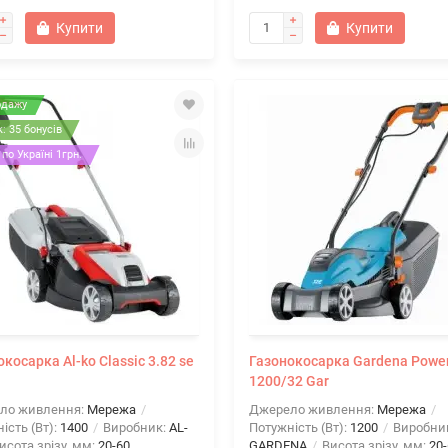
Купити
Купити
одажу
: 35 бонусів
по Україні 1грн.
косарка Al-ko Classic 3.82 se
Газонокосарка Gardena Powe
1200/32 Gar
ло живлення:
Мережа
Джерело живлення:
Мережа
ість (Вт):
1400
Виробник:
AL-
Потужність (Вт):
1200
Виробни
исота зрізу, мм:
20-60
GARDENA
Висота зрізу, мм:
20