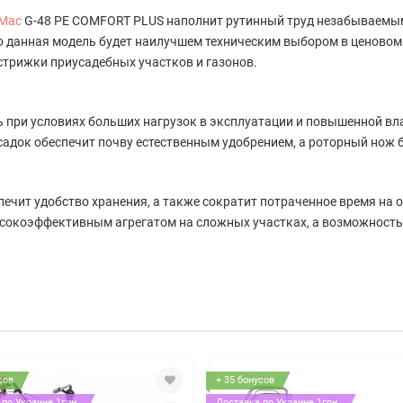
-Mac
G-48 РЕ COMFORT PLUS наполнит рутинный труд незабываемым
то данная модель будет наилучшем техническим выбором в ценово
стрижки приусадебных участков и газонов.
 при условиях больших нагрузок в эксплуатации и повышенной в
док обеспечит почву естественным удобрением, а роторный нож б
ечит удобство хранения, а также сократит потраченное время на 
сокоэффективным агрегатом на сложных участках, а возможность 
сов
+ 35 бонусов
по Украине 1грн.
Доставка по Украине 1грн.