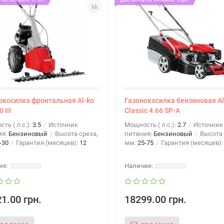
окосилка фронтальная Al-ko
Газонокосилка бензиновая Al
 III
Classic 4.66 SP-A
ть ( л.с.):
3.5
Источник
Мощность ( л.с.):
2.7
Источник
ия:
Бензиновый
Высота среза,
питания:
Бензиновый
Высота 
-30
Гарантия (месяцев):
12
мм:
25-75
Гарантия (месяцев)
1.00 грн.
18299.00 грн.