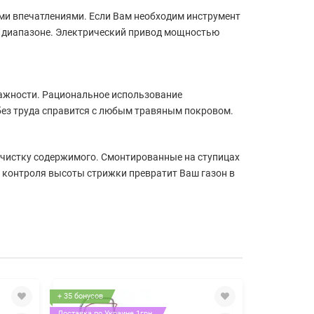
и впечатлениями. Если Вам необходим инструмент
м диапазоне. Электрический привод мощностью
лажности. Рациональное использование
ез труда справится с любым травяным покровом.
очистку содержимого. Смонтированные на ступицах
контроля высоты стрижки превратит Ваш газон в
+ 35 бонусов
+ 35 бонусов
Доставка по Украине 1грн.
Доставка по У