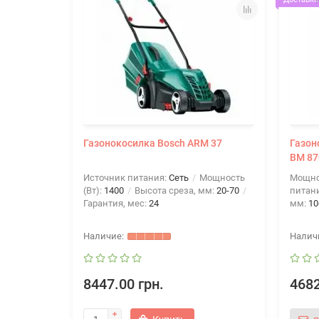
Газонокосилка Bosch ARM 37
Газон
BM 870
Источник питания:
Сеть
Мощность
Мощнос
(Вт):
1400
Высота среза, мм:
20-70
питан
Гарантия, мес:
24
мм:
10
8447.00 грн.
4682