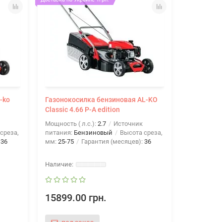
-ko
Газонокосилка бензиновая AL-KO
Газонокос
Classic 4.66 P-A edition
Мощность ( л.с.):
2.7
Источник
Аккумулят
среза,
питания:
Бензиновый
Высота среза,
Источник 
:
36
мм:
25-75
Гарантия (месяцев):
36
Высота ср
травосбор
15899.00 грн.
33201.0