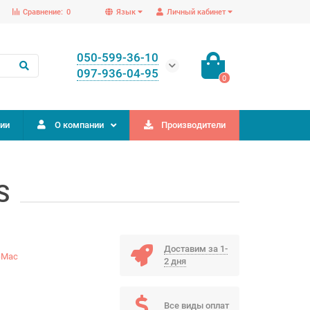
Сравнение:
0
Язык
Личный кабинет
050-599-36-10
097-936-04-95
0
ии
О компании
Производители
S
Доставим за 1-
-Mac
2 дня
Все виды оплат