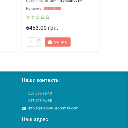
Источник питания:
Бензиновый
Источник 
6453.00 грн.
7938.00
Купить
Наши контакты
050-599-36-10
097-936-04-95
info.agrus.kiev.ua@gmail.com
Наш адрес