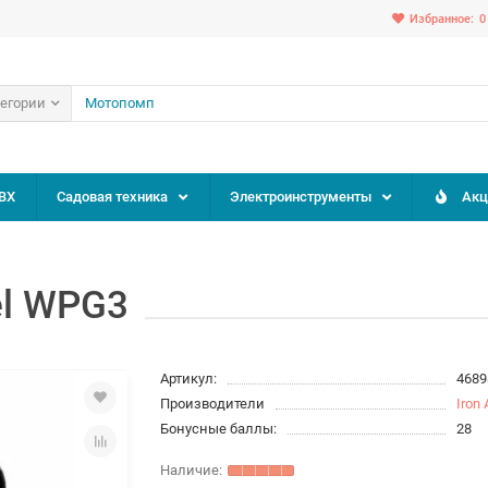
Избранное:
0
тегории
ВХ
Садовая техника
Электроинструменты
Акц
el WPG3
Артикул:
4689
Производители
Iron 
Бонусные баллы:
28