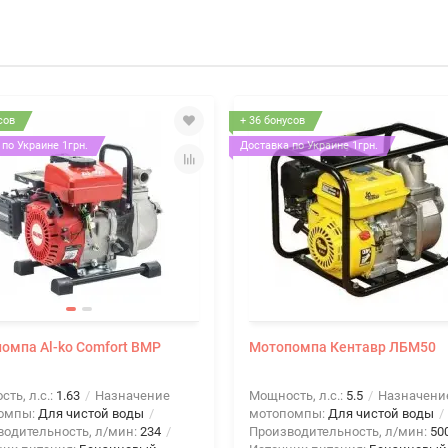
сов
+ 36 бонусов
по Украине 1грн.
Доставка по Украине 1грн.
омпа Al-ko Comfort BMP
Мотопомпа Кентавр ЛБМ50
ть, л.с.:
1.63
Назначение
Мощность, л.с.:
5.5
Назначени
омпы:
Для чистой воды
мотопомпы:
Для чистой воды
водительность, л/мин:
234
Производительность, л/мин:
50