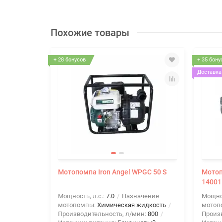
Похожие товары
+ 28 бонусов
+ 35 бону
Доставка 
Мотопомпа Iron Angel WPGC 50 S
Мотоп
14001
Мощность, л.с.:
7.0
Назначение
Мощнос
мотопомпы:
Химическая жидкость
мотоп
Производительность, л/мин:
800
Произ