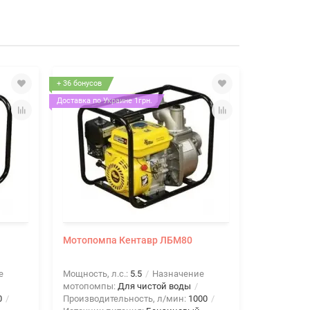
+ 36 бонусов
+ 36 бонусов
Доставка по Украине 1грн.
Мотопомпа Кентавр ЛБМ80
Мотопомп
е
Мощность, л.с.:
5.5
Назначение
Мощность, 
мотопомпы:
Для чистой воды
мотопомп
0
Производительность, л/мин:
1000
Производи