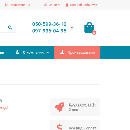
Сравнение:
0
Язык
Личный кабинет
050-599-36-10
097-936-04-95
0
ии
О компании
Производители
8
Доставим за 1-
Angel
2 дня
Все виды оплат