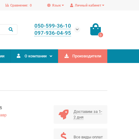
Сравнение:
0
Язык
Личный кабинет
050-599-36-10
097-936-04-95
0
ии
О компании
Производители
5
Доставим за 1-
авр
2 дня
Все виды оплат