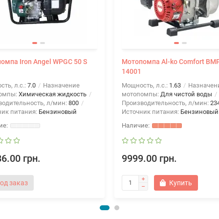
омпа Iron Angel WPGC 50 S
Мотопомпа Al-ko Comfort BM
14001
ть, л.с.:
7.0
Назначение
Мощность, л.с.:
1.63
Назначен
омпы:
Химическая жидкость
мотопомпы:
Для чистой воды
водительность, л/мин:
800
Производительность, л/мин:
23
ник питания:
Бензиновый
Источник питания:
Бензиновый
6.00 грн.
9999.00 грн.
од заказ
Купить