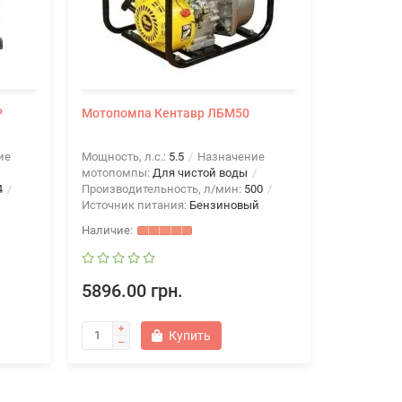
P
Мотопомпа Кентавр ЛБМ50
Мотопомп
ие
Мощность, л.с.:
5.5
Назначение
Мощность, 
мотопомпы:
Для чистой воды
мотопомп
4
Производительность, л/мин:
500
Производи
Источник питания:
Бензиновый
Источник 
5896.00 грн.
6453.00
Купить