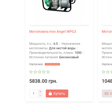
Мотопомпа Iron Angel WPG3
Мотоп
Мощность, л.с.:
6.5
Назначение
Мощнос
мотопомпы:
Для чистой воды
мотоп
Производительность, л/мин:
1000
Произ
Источник питания:
Бензиновый
Источ
5838.00 грн.
1048
Купить
п