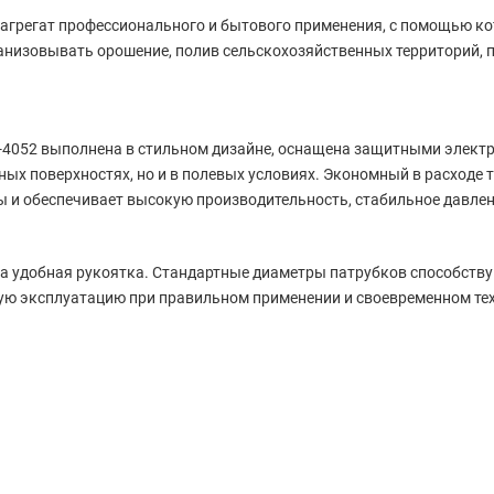
агрегат профессионального и бытового применения, с помощью к
ганизовывать орошение, полив сельскохозяйственных территорий,
052 выполнена в стильном дизайне, оснащена защитными электро
ных поверхностях, но и в полевых условиях. Экономный в расходе 
ы и обеспечивает высокую производительность, стабильное давле
а удобная рукоятка. Стандартные диаметры патрубков способств
ную эксплуатацию при правильном применении и своевременном т