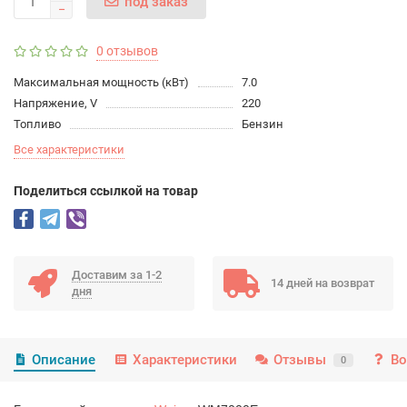
под заказ
0 отзывов
Максимальная мощность (кВт)
7.0
Напряжение, V
220
Топливо
Бензин
Все характеристики
Поделиться ссылкой на товар
Доставим за 1-2
14 дней на возврат
дня
Описание
Характеристики
Отзывы
Во
0