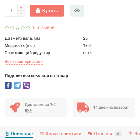
Купить
0 отзывов
Диаметр вала, мм
25
Мощность (л.с.)
18.0
Понижающий редуктор
есть
Все характеристики
Поделиться ссылкой на товар
Доставим за 1-2
14 дней на возврат
дня
Описание
Характеристики
Отзывы
Во
0