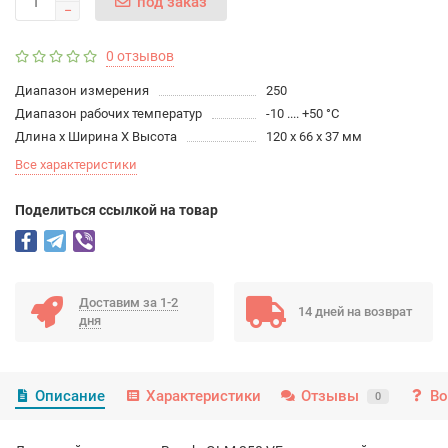
под заказ
0 отзывов
Диапазон измерения
250
Диапазон рабочих температур
-10 .... +50 °С
Длина х Ширина Х Высота
120 x 66 x 37 мм
Все характеристики
Поделиться ссылкой на товар
Доставим за 1-2
14 дней на возврат
дня
Описание
Характеристики
Отзывы
Во
0