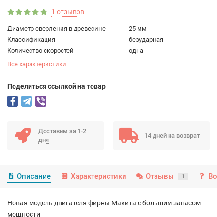
1 отзывов
Диаметр сверления в древесине
25 мм
Классификация
безударная
Количество скоростей
одна
Все характеристики
Поделиться ссылкой на товар
Доставим за 1-2
14 дней на возврат
дня
Описание
Характеристики
Отзывы
Во
1
Новая модель двигателя фирны Макита с большим запасом
мощности