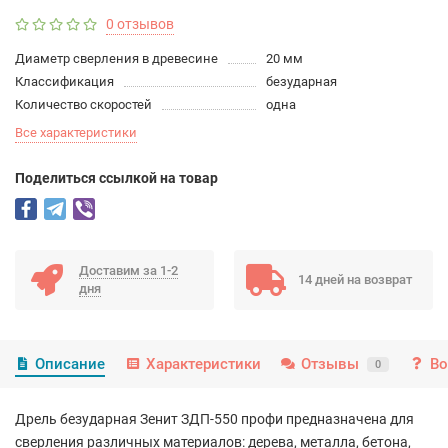
0 отзывов
Диаметр сверления в древесине
20 мм
Классификация
безударная
Количество скоростей
одна
Все характеристики
Поделиться ссылкой на товар
Доставим за 1-2
14 дней на возврат
дня
Описание
Характеристики
Отзывы
Во
0
Дрель безударная Зенит ЗДП-550 профи предназначена для
сверления различных материалов: дерева, металла, бетона,