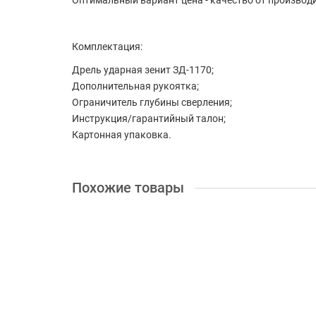
Оптимальный вариант цена - качество от производ
Комплектация:
Дрель ударная зенит ЗД-1170;
Дополнительная рукоятка;
Ограничитель глубины сверления;
Инструкция/гарантийный талон;
Картонная упаковка.
Похожие товары
+ 30 бонусов
Лидер продаж
Дрель Tekhmann TLD-13/1260
Диаметр сверления в древесине:
25 мм
Классифика