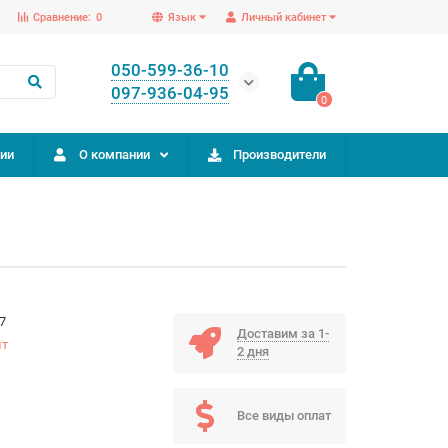
Сравнение:
0
Язык
Личный кабинет
050-599-36-10
097-936-04-95
0
ии
О компании
Производители
7
Доставим за 1-
ит
2 дня
Все виды оплат