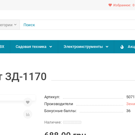
Избранное:
0
тегории
ВХ
Садовая техника
Электроинструменты
Акц
т ЗД-1170
Артикул:
5071
Производители
Зен
Бонусные баллы:
36