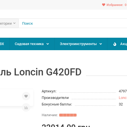
Избранное:
0
тегории
ВХ
Садовая техника
Электроинструменты
Акц
ль Loncin G420FD
Артикул:
4797
Производители
Lonc
Бонусные баллы:
32