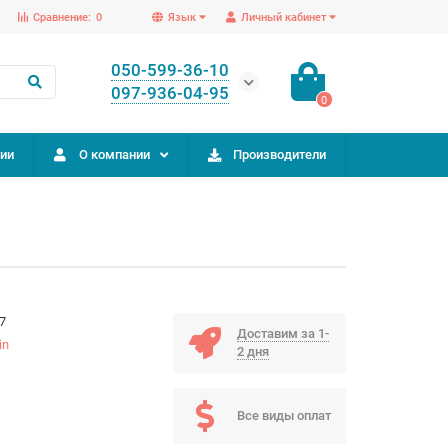
Сравнение:
0
Язык
Личный кабинет
050-599-36-10
097-936-04-95
0
ии
О компании
Производители
7
Доставим за 1-
in
2 дня
Все виды оплат