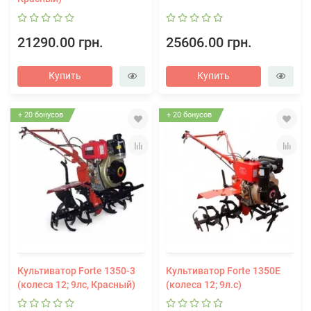
21290.00 грн.
25606.00 грн.
Купить
Купить
+ 20 бонусов
+ 20 бонусов
Культиватор Forte 1350-3
Культиватор Forte 1350E
(колеса 12; 9лс, Красный)
(колеса 12; 9л.с)