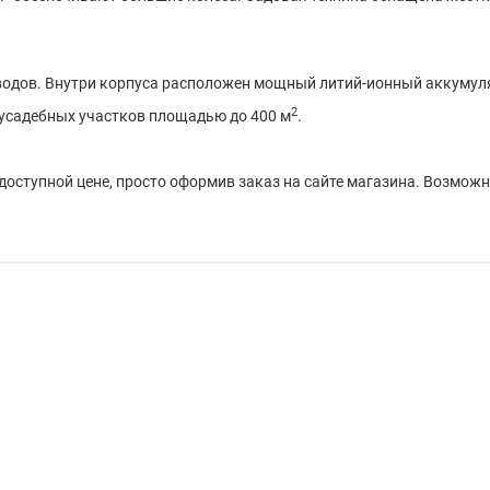
водов. Внутри корпуса расположен мощный литий-ионный аккумуля
2
усадебных участков площадью до 400 м
.
доступной цене, просто оформив заказ на сайте магазина. Возможн
ккумулятор
Высота среза, мм:
30-80
Емкость травосборника:
70