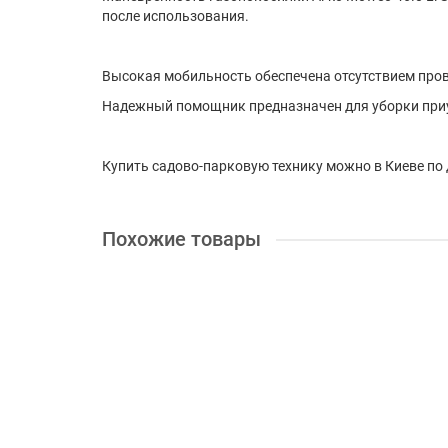
после использования.
Высокая мобильность обеспечена отсутствием про
Надежный помощник предназначен для уборки при
Купить садово-парковую технику можно в Киеве по 
Похожие товары
+ 35 бонусов
Доставка по Украине 1грн.
Газонокосилка SOLO by Al-ko 4237 Li SP
Аккумулятор:
36 V / 7.5 Ah/ Li-Ion
Источник питания:
А