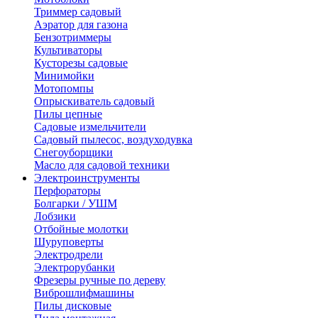
Триммер садовый
Аэратор для газона
Бензотриммеры
Культиваторы
Кусторезы садовые
Минимойки
Мотопомпы
Опрыскиватель садовый
Пилы цепные
Садовые измельчители
Садовый пылесос, воздуходувка
Снегоуборщики
Масло для садовой техники
Электроинструменты
Перфораторы
Болгарки / УШМ
Лобзики
Отбойные молотки
Шуруповерты
Электродрели
Электрорубанки
Фрезеры ручные по дереву
Виброшлифмашины
Пилы дисковые