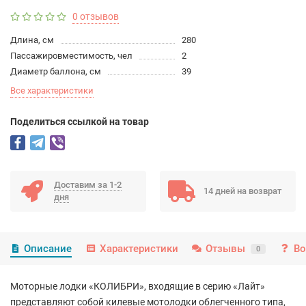
0 отзывов
Длина, см
280
Пассажировместимость, чел
2
Диаметр баллона, см
39
Все характеристики
Поделиться ссылкой на товар
Доставим за 1-2
14 дней на возврат
дня
Описание
Характеристики
Отзывы
Во
0
Моторные лодки «КОЛИБРИ», входящие в серию «Лайт»
представляют собой килевые мотолодки облегченного типа,