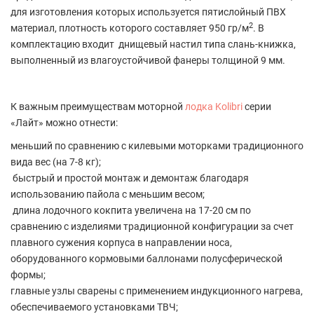
для изготовления которых используется пятислойный ПВХ
2
материал, плотность которого составляет 950 гр/м
. В
комплектацию входит днищевый настил типа слань-книжка,
выполненный из влагоустойчивой фанеры толщиной 9 мм.
К важным преимуществам моторной
лодка Kolibri
серии
«Лайт» можно отнести:
меньший по сравнению с килевыми моторками традиционного
вида вес (на 7-8 кг);
быстрый и простой монтаж и демонтаж благодаря
использованию пайола с меньшим весом;
длина лодочного кокпита увеличена на 17-20 см по
сравнению с изделиями традиционной конфигурации за счет
плавного сужения корпуса в направлении носа,
оборудованного кормовыми баллонами полусферической
формы;
главные узлы сварены с применением индукционного нагрева,
обеспечиваемого установками ТВЧ;