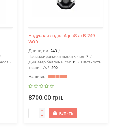
Надувная лодка AquaStar В-249-
Надувная 
WOD
FSD (разн
Длина, см:
249
Длина, см
Пассажировместимость, чел:
2
Пассажиро
ность
Диаметр баллона, см:
35
Плотность
Диаметр б
ткани, г/м²:
800
ткани, г/м²
8700.00 грн.
10000.0
Купить