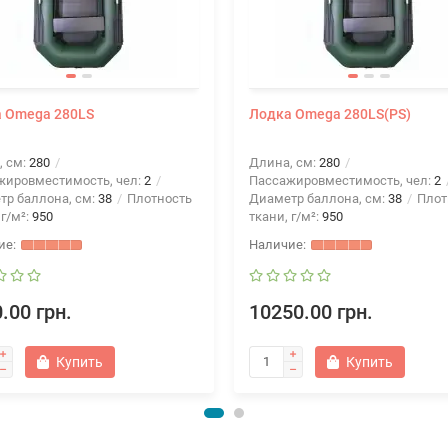
 Omega 280LS
Лодка Omega 280LS(PS)
, см:
280
Длина, см:
280
жировместимость, чел:
2
Пассажировместимость, чел:
2
тр баллона, см:
38
Плотность
Диаметр баллона, см:
38
Плот
 г/м²:
950
ткани, г/м²:
950
.00 грн.
10250.00 грн.
Купить
Купить