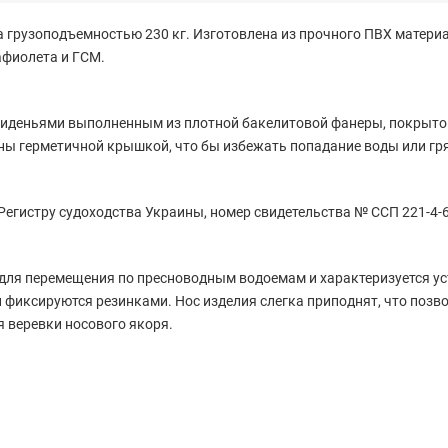
 грузоподъемностью 230 кг. Изготовлена из прочного ПВХ материа
фиолета и ГСМ.
иденьями выполненным из плотной бакелитовой фанеры, покрытой 
ы герметичной крышкой, что бы избежать попадание воды или гря
Регистру судоходства Украины, номер свидетельства № ССП 221-4-6
для перемещения по пресноводным водоемам и характеризуется ус
 фиксируются резинками. Нос изделия слегка приподнят, что позво
 веревки носового якоря.