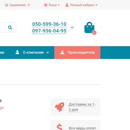
Сравнение:
0
Язык
Личный кабинет
050-599-36-10
097-936-04-95
0
ии
О компании
Производители
8
Доставим за 1-
ga
2 дня
Все виды оплат