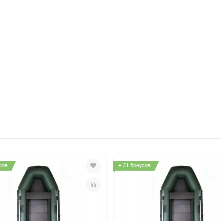
сов
+ 31 бонусов