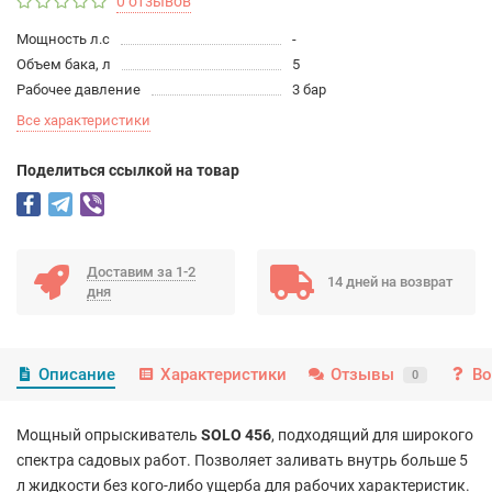
0 отзывов
Мощность л.с
-
Объем бака, л
5
Рабочее давление
3 бар
Все характеристики
Поделиться ссылкой на товар
Доставим за 1-2
14 дней на возврат
дня
Описание
Характеристики
Отзывы
Во
0
Мощный опрыскиватель
SOLO 456
, подходящий для широкого
спектра садовых работ. Позволяет заливать внутрь больше 5
л жидкости без кого-либо ущерба для рабочих характеристик.