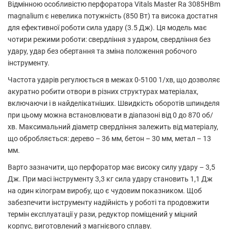
Відмінною особливістю перфоратора Vitals Master Ra 3085HBm
magnalium є невелика потужність (850 Вт) та висока достатня
для ефективної роботи сила удару (3.5 Дж). Ця модель має
чотири режими роботи: свердління з ударом, свердління без
удару, удар без обертання та зміна положення робочого
інструменту.
Частота ударів регулюється в межах 0-5100 1/хв, що дозволяє
акуратно робити отвори в різних структурах матеріалах,
включаючи і в найделікатніших. Швидкість оборотів шпинделя
при цьому можна встановлювати в діапазоні від 0 до 870 об/
хв. Максимальний діаметр свердління залежить від матеріалу,
що обробляється: дерево – 36 мм, бетон – 30 мм, метал – 13
мм.
Варто зазначити, що перфоратор має високу силу удару – 3,5
Дж. При масі інструменту 3,3 кг сила удару становить 1,1 Дж
на один кілограм виробу, що є чудовим показником. Щоб
забезпечити інструменту надійність у роботі та продовжити
термін експлуатації у рази, редуктор поміщений у міцний
корпус, виготовлений з магнієвого сплаву.