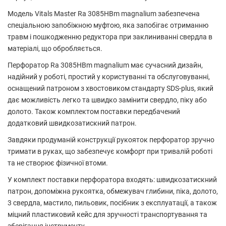
Модель Vitals Master Ra 3085HBm magnalium забезпечена
спеціальною запобіжною муфтою, яка запобігає отриманню
травм і пошкодженню редуктора при заклиниванні свердла в
матеріалі, що обробляється.
Перфоратор Ra 3085HBm magnalium має сучасний дизайн,
надійний у роботі, простий у користуванні та обслуговуванні,
оснащений патроном з хвостовиком стандарту SDS-plus, який
дає можливість легко та швидко замінити свердло, піку або
долото. Також комплектом поставки передбачений
додатковий швидкозатискний патрон.
Завдяки продуманій конструкції рукояток перфоратор зручно
тримати в руках, що забезпечує комфорт при тривалій роботі
та не створює фізичної втоми.
У комплект поставки перфоратора входять: швидкозатискний
патрон, допоміжна рукоятка, обмежувач глибини, піка, долото,
3 свердла, мастило, пильовик, посібник з експлуатації, а також
міцний пластиковий кейс для зручності транспортування та
зберігання інструменту.