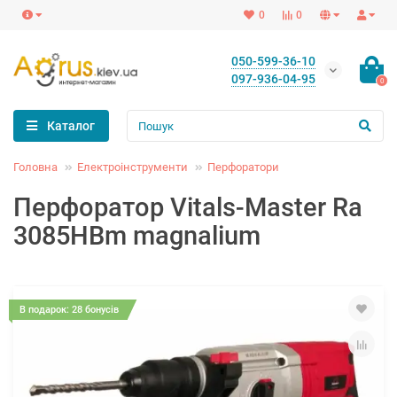
0
0
050-599-36-10
097-936-04-95
0
Каталог
Головна
Електроінструменти
Перфоратори
Перфоратор Vitals-Master Ra
3085HBm magnalium
В подарок: 28 бонусів