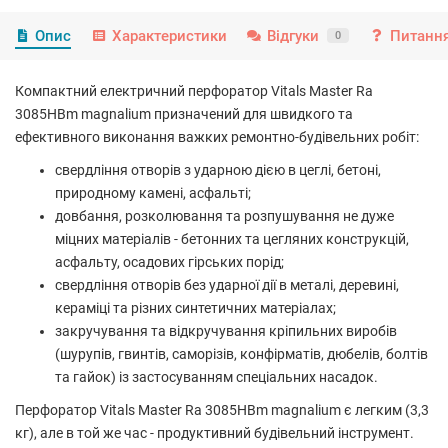
Опис
Характеристики
Відгуки
Питання
0
Компактний електричний перфоратор Vitals Master Ra
3085HBm magnalium призначений для швидкого та
ефективного виконання важких ремонтно-будівельних робіт:
свердління отворів з ударною дією в цеглі, бетоні,
природному камені, асфальті;
довбання, розколювання та розпушування не дуже
міцних матеріалів - бетонних та цегляних конструкцій,
асфальту, осадових гірських порід;
свердління отворів без ударної дії в металі, деревині,
кераміці та різних синтетичних матеріалах;
закручування та відкручування кріпильних виробів
(шурупів, гвинтів, саморізів, конфірматів, дюбелів, болтів
та гайок) із застосуванням спеціальних насадок.
Перфоратор Vitals Master Ra 3085HBm magnalium є легким (3,3
кг), але в той же час - продуктивний будівельний інструмент.