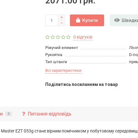
2071.00 грн.
Купити
Швидки
0 відгуків
Ріжучий елемент
Лісо
Рукоятка
D-по
Тип штанги
пря
Всі характеристики
Подiлитись посиланням на товар
ки
Питання-відповідь
0
Master EZT 053g стане вірним помічником у побутовому середовищі 