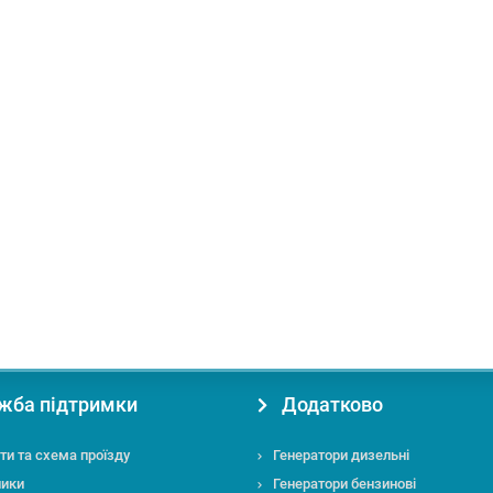
п штанги:
пряма
Ширина стрижки,см:
38
жба підтримки
Додатково
ти та схема проїзду
Генератори дизельні
ники
Генератори бензинові