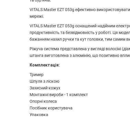
та бур'янів.
VITALS Master EZT 053g ефективно використовувати
мережі.
VITALS Master EZT 053g оснащений надійним електро
продуктивність та безвідмовність у роботі. Ця мод
бажанням нахил ручки та кут головки, тим самим 
Ріжуча система представлена у вигляді волосіні (д
штанга виготовлена з алюмінію, що позитивно вплив
Комплектація:
Тример
Шпуля з ліскою
Захисний кожух
Монтажні вироби - 1 комплект
Опорні колеса
Посібник користувача
Упаковка