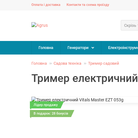
Оплата і доставка
Контакти та схема проїзду
Скрізь
Головна
Генератори
Електроінструм
Головна
Садова техніка
Тример садовий
Тример електричний 
Лідер продажу
В подарок: 28 бонусів