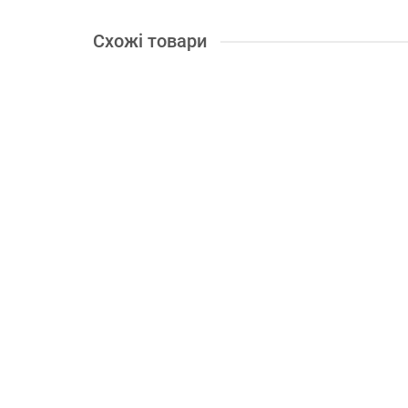
Схожі товари
В подарок: 28 бонусів
Тример електричний Vitals Master EZT 063g
Ріжучий елемент:
Лісочка
Рукоятка:
D-подібна
Тип 
2367.00 грн.
Купити
В подарок: 32 бонусів