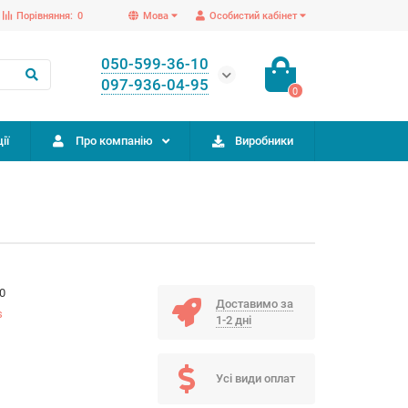
Порівняння:
0
Мова
Особистий кабінет
050-599-36-10
097-936-04-95
0
ії
Про компанію
Виробники
0
Доставимо за
s
1-2 дні
Усі види оплат