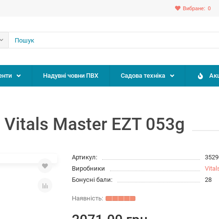
Вибране:
0
енти
Надувні човни ПВХ
Садова техніка
Акц
Vitals Master EZT 053g
Артикул:
3529
Виробники
Vital
Бонусні бали:
28