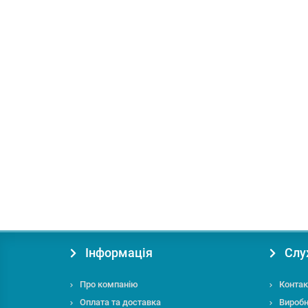
В подарок: 36 бонусів
Доставка по Україні 1грн.
Тример електричний Кентавр СК-1438Е
Ріжучий елемент:
Ніж/Ліска
Рукоятка:
D-подібна
Ти
2698.00 грн.
Купити
Інформація
Слу
Про компанію
Контак
Оплата та доставка
Вироб