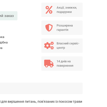
Акції, знижки,
подарунки
й заказ
Розширена
гарантія
чка
дібна
Власний сервіс-
центр
ма
14 днів на
повернення
для вирішення питань, пов'язаних із покосом трави