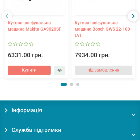
Кутова шліфувальна
Кутова шліфувальна
машина Makita GA9020SF
машина Bosch GWS 22-180
LVI
6331.00 грн.
7934.00 грн.
Купити
під замовлення
Інформація
Служба підтримки