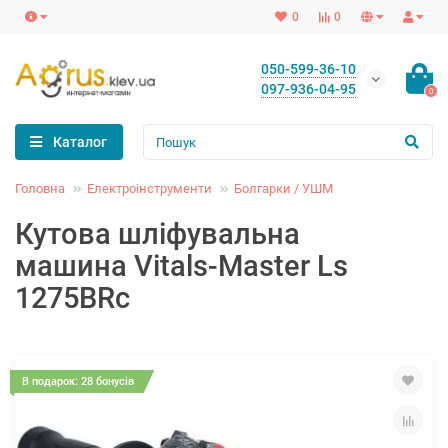
0
0
050-599-36-10
097-936-04-95
0
Каталог
Головна
Електроінструменти
Болгарки / УШМ
Кутова шліфувальна
машина Vitals-Master Ls
1275BRc
В подарок: 28 бонусів