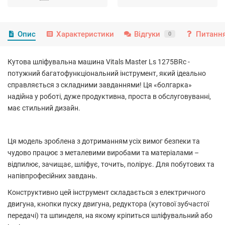
Опис
Характеристики
Відгуки
Питання
0
Кутова шліфувальна машина Vitals Master Ls 1275BRc -
потужний багатофункціональний інструмент, який ідеально
справляється з складними завданнями! Ця «болгарка»
надійна у роботі, дуже продуктивна, проста в обслуговуванні,
має стильний дизайн.
Ця модель зроблена з дотриманням усіх вимог безпеки та
чудово працює з металевими виробами та матеріалами –
відпилює, зачищає, шліфує, точить, полірує. Для побутових та
напівпрофесійних завдань.
Конструктивно цей інструмент складається з електричного
двигуна, кнопки пуску двигуна, редуктора (кутової зубчастої
передачі) та шпинделя, на якому кріпиться шліфувальний або