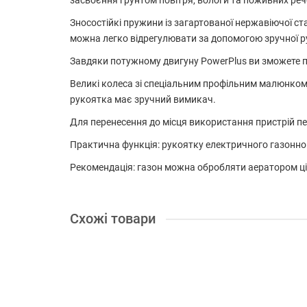
засвоєння ґрунтом повітря, вологи та поживних реч
Зносостійкі пружини із загартованої нержавіючої ст
можна легко відрегулювати за допомогою зручної р
Завдяки потужному двигуну
PowerPlus
ви зможете п
Великі колеса зі спеціальним профільним малюнком
рукоятка має зручний вимикач.
Для перенесення до місця використання пристрій п
Практична функція: рукоятку електричного газонно
Рекомендація: газон можна обробляти аератором цілий
Схожі товари
Лідер продажу
Аератор електричний Gardena EVC 1000