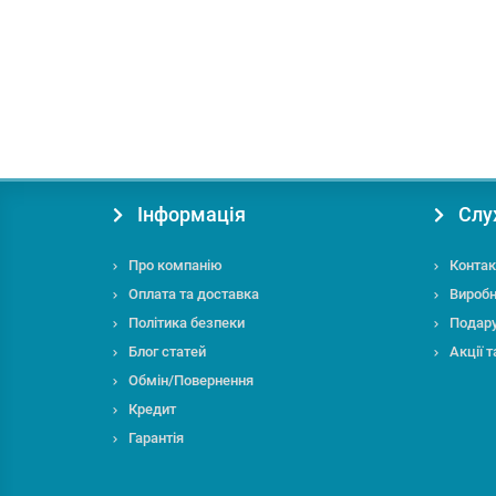
8299.00 грн.
під замовлення
Інформація
Слу
Про компанію
Контак
Оплата та доставка
Вироб
Політика безпеки
Подару
Блог статей
Акції 
Обмін/Повернення
Кредит
Гарантія