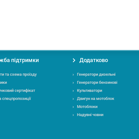
жба підтримки
Додатково
ти та схема проїзду
Генератори дизельні
ники
Генератори бензинові
нковий сертифікат
Культиватори
та спецпропозиції
Двигун на мотоблок
Мотоблоки
Надувні човни