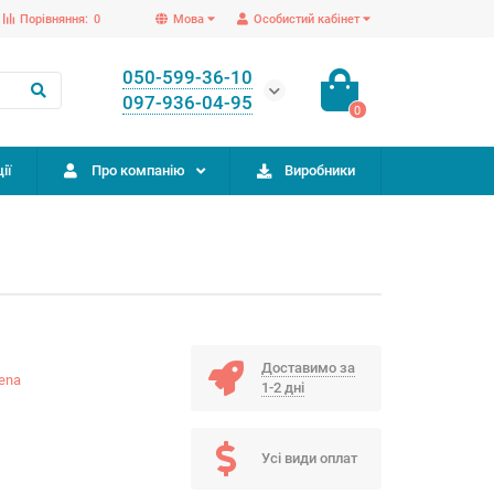
Порівняння:
0
Мова
Особистий кабінет
050-599-36-10
097-936-04-95
0
ії
Про компанію
Виробники
Доставимо за
ena
1-2 дні
Усі види оплат