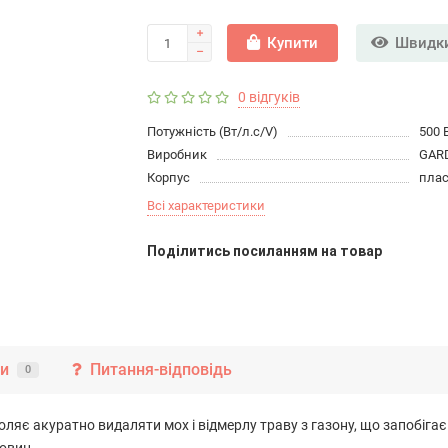
Купити
Швидки
0 відгуків
Потужність (Вт/л.с/V)
500 
Виробник
GAR
Корпус
пла
Всі характеристики
Подiлитись посиланням на товар
ки
Питання-відповідь
0
ляє акуратно видаляти мох і відмерлу траву з газону, що запобіг