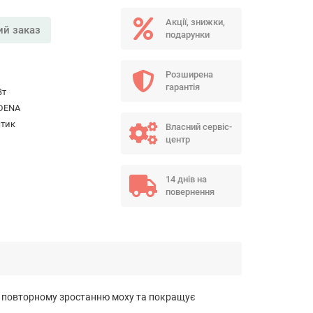
Акції, знижки,
й заказ
подарунки
Розширена
гарантія
Вт
DENA
стик
Власний сервіс-
центр
14 днів на
повернення
ає повторному зростанню моху та покращує