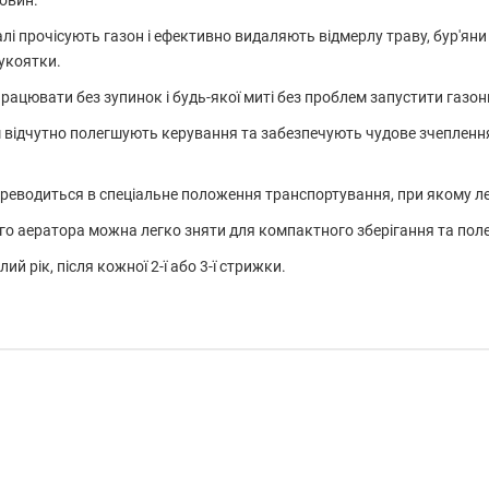
овин.
алі прочісують газон і ефективно видаляють відмерлу траву, бур'яни
укоятки.
рацювати без зупинок і будь-якої миті без проблем запустити газон
 відчутно полегшують керування та забезпечують чудове зчепленн
ереводиться в спеціальне положення транспортування, при якому ле
го аератора можна легко зняти для компактного зберігання та по
 рік, після кожної 2-ї або 3-ї стрижки.