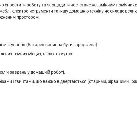
о спростити роботу та заощадити час, стане незамінним помічником
меблі, електроінструменти та іншу домашню техніку не складе вели
бмеженим простором.
имі очікування (батарея повинна бути заряджена).
ених темних місцях, нішах та кутах.
зліч завдань у домашній роботі.
зами і гвинтами, що важко відвертаються (старими, зірваними, ір