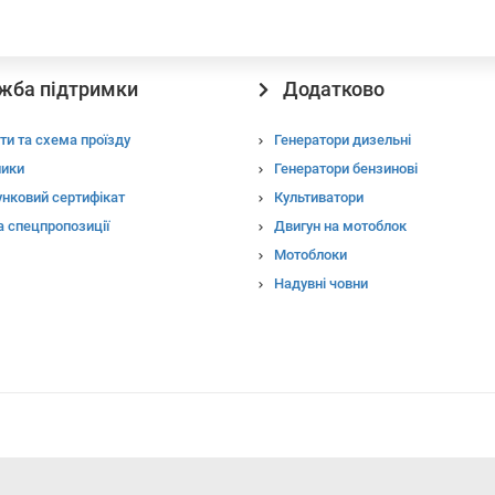
жба підтримки
Додатково
ти та схема проїзду
Генератори дизельні
ники
Генератори бензинові
нковий сертифікат
Культиватори
та спецпропозиції
Двигун на мотоблок
Мотоблоки
Надувні човни