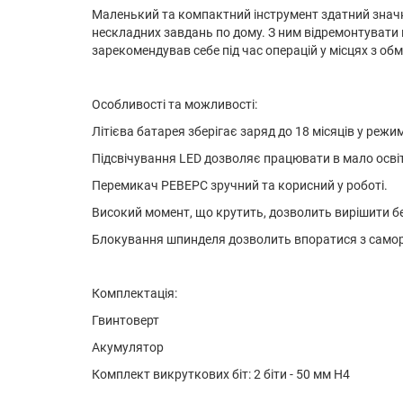
Маленький та компактний інструмент здатний значн
нескладних завдань по дому. З ним відремонтувати 
зарекомендував себе під час операцій у місцях з о
Особливості та можливості:
Літієва батарея зберігає заряд до 18 місяців у реж
Підсвічування LED дозволяє працювати в мало освітл
Перемикач РЕВЕРС зручний та корисний у роботі.
Високий момент, що крутить, дозволить вирішити бе
Блокування шпинделя дозволить впоратися з саморі
Комплектація:
Гвинтоверт
Акумулятор
Комплект викруткових біт: 2 біти - 50 мм H4