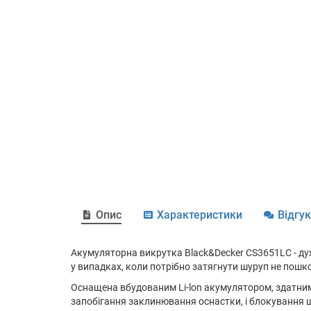
Опис
Характеристики
Відгу
Акумуляторна викрутка Black&Decker CS3651LC - ду
у випадках, коли потрібно затягнути шуруп не пошк
Оснащена вбудованим Li-lon акумулятором, здатним п
запобігання заклинювання оснастки, і блокування 