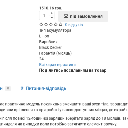
1510.16 грн.
під замовлення
0 відгуків
Тип акумулятора
Li-Ion
Виробник
Black Decker
Гарантія (місяць)
24
Всі характеристики
Подiлитись посиланням на товар
ки
Питання-відповідь
0
же практична модель покликана зменшити ваші рухи тіла, заощади
одивши кріплення та при роботі у важкодоступних місцях, де вкрай
ісля повної 12-годинної зарядки зберігати заряд до 18 місяців. Та
шпинделя на випадки коли потрібно затягнути елемент вручну.