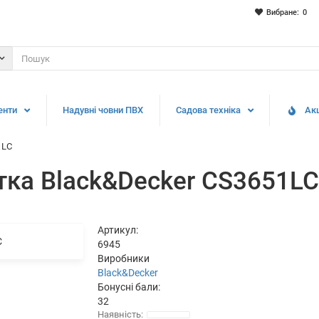
Вибране:
0
енти
Надувні човни ПВХ
Садова техніка
Акц
1LC
тка Black&Decker CS3651LC
Артикул:
6945
Виробники
Black&Decker
Бонусні бали:
32