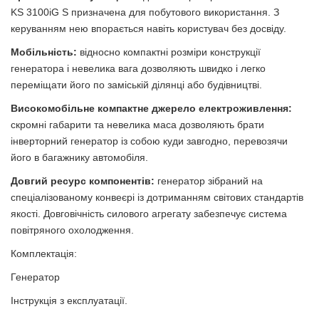
KS 3100iG S призначена для побутового використання. З
керуванням нею впорається навіть користувач без досвіду.
Мобільність:
відносно компактні розміри конструкції
генератора і невелика вага дозволяють швидко і легко
переміщати його по заміській ділянці або будівництві.
Високомобільне компактне джерело електроживлення:
скромні габарити та невелика маса дозволяють брати
інверторний генератор із собою куди завгодно, перевозячи
його в багажнику автомобіля.
Довгий ресурс компонентів:
генератор зібраний на
спеціалізованому конвеєрі із дотриманням світових стандартів
якості. Довговічність силового агрегату забезпечує система
повітряного охолодження.
Комплектація:
Генератор
Інструкція з експлуатації.