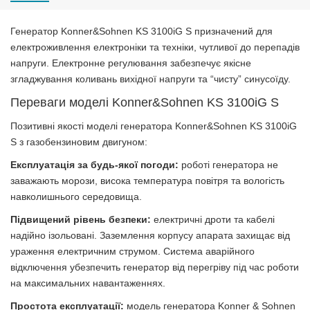
Генератор Konner&Sohnen KS 3100iG S призначений для
електроживлення електроніки та техніки, чутливої ​​до перепадів
напруги. Електронне регулювання забезпечує якісне
згладжування коливань вихідної напруги та “чисту” синусоїду.
Переваги моделі Konner&Sohnen KS 3100iG S
Позитивні якості моделі генератора Konner&Sohnen KS 3100iG
S з газобензиновим двигуном:
Експлуатація за будь-якої погоди:
роботі генератора не
заважають морози, висока температура повітря та вологість
навколишнього середовища.
Підвищений рівень безпеки:
електричні дроти та кабелі
надійно ізольовані. Заземлення корпусу апарата захищає від
ураження електричним струмом. Система аварійного
відключення убезпечить генератор від перегріву під час роботи
на максимальних навантаженнях.
Простота експлуатації:
модель генератора Konner & Sohnen