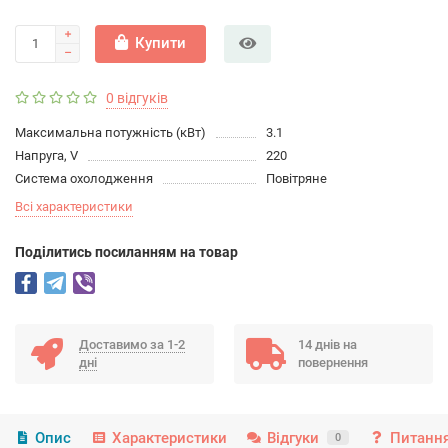
Купити
0 відгуків
Максимальна потужність (кВт)
3.1
Напруга, V
220
Система охолодження
Повітряне
Всі характеристики
Подiлитись посиланням на товар
Доставимо за 1-2
14 днів на
дні
повернення
Опис
Характеристики
Відгуки
Питання
0