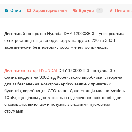
Опис
Характеристики
Відгуки
Питання
0
Дизельний генератор Hyundai DHY 12000SE-3 – універсальна
електростанція, що генерує струм напругою 220 та 380В,
забезпечуючи безперебійну роботу електроприладів.
Дизельгенератор HYUNDAI
DHY 12000SE-3 - потужна 3-х
фазна модель на 380В від Корейського виробника, створена
для забезпечення електроенергією великих приватних
будинків, виробництв, СТО тощо. Дана станція має потужність
10 кВт, що цілком достатньо для підключення всіх необхідних
споживачів, включаючи потужні, з високими пусковими
струмами.