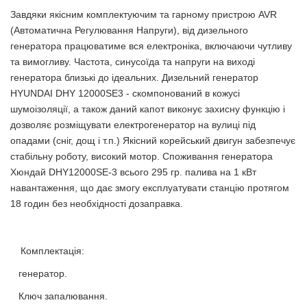
Завдяки якісним комплектуючим та гарному пристрою AVR
(Автоматична Регулювання Напруги), від дизельного
генератора працюватиме вся електроніка, включаючи чутливу
та вимогливу. Частота, синусоїда та напруги на виході
генератора близькі до ідеальних. Дизельний генератор
HYUNDAI DHY 12000SE3 - скомпонований в кожусі
шумоізоляції, а також даний капот виконує захисну функцію і
дозволяє розміщувати електрогенератор на вулиці під
опадами (сніг, дощ і т.п.) Якісний корейський двигун забезпечує
стабільну роботу, високий мотор. Споживання генератора
Хюндай DHY12000SE-3 всього 295 гр. палива на 1 кВт
навантаження, що дає змогу експлуатувати станцію протягом
18 годин без необхідності дозаправка.
Комплектація:
генератор.
Ключ запалювання.