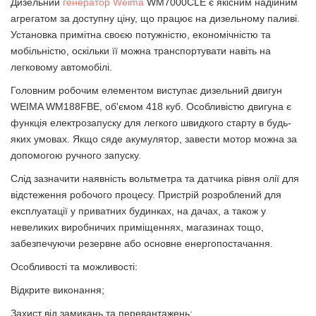
Дизельний
генератор Weima
WM7000CLE є якісним надійним
агрегатом за доступну ціну, що працює на дизельному паливі.
Установка примітна своєю потужністю, економічністю та
мобільністю, оскільки її можна транспортувати навіть на
легковому автомобілі.
Головним робочим елементом виступає дизельний двигун
WEIMA WM188FBE, об'ємом 418 куб. Особливістю двигуна є
функція електрозапуску для легкого швидкого старту в будь-
яких умовах. Якщо сяде акумулятор, завести мотор можна за
допомогою ручного запуску.
Слід зазначити наявність вольтметра та датчика рівня олії для
відстеження робочого процесу. Пристрій розроблений для
експлуатації у приватних будинках, на дачах, а також у
невеликих виробничих приміщеннях, магазинах тощо,
забезпечуючи резервне або основне енергопостачання.
Особливості та можливості:
Відкрите виконання;
Захист від замикань та перевантажень;