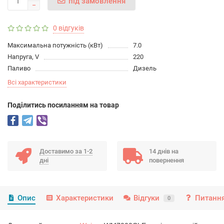
під замовлення
0 відгуків
Максимальна потужність (кВт)
7.0
Напруга, V
220
Паливо
Дизель
Всі характеристики
Подiлитись посиланням на товар
Доставимо за 1-2
14 днів на
дні
повернення
Опис
Характеристики
Відгуки
Питання
0