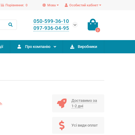
Порівняння:
0
Мова
Особистий кабінет
050-599-36-10
097-936-04-95
0
ії
Про компанію
Виробники
Доставимо за
ch
1-2 дні
Усі види оплат