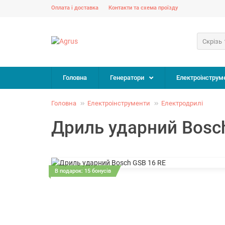
Оплата і доставка
Контакти та схема проїзду
Скрізь
Головна
Генератори
Електроінструм
Головна
Електроінструменти
Електродрилі
Дриль ударний Bosc
В подарок: 15 бонусів