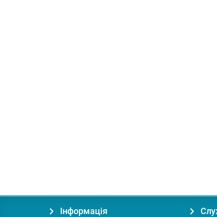
Купити
В подарок: 17 бонусів
Дриль Makita 6408
Діаметр свердління у деревині:
25 мм
Кількість швид
1
5729.00 грн.
Купити
Інформація
Слу