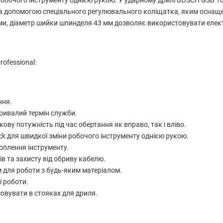
робочого інструменту однією рукою. У ударному дрилі BOSCH GSB 16
за допомогою спеціального регулювального коліщатка, яким осна
тами, діаметр шийки шпинделя 43 мм дозволяє використовувати елек
ofessional:
ння.
ривалий термін служби.
ву потужність під час обертання як вправо, так і вліво.
k для швидкої зміни робочого інструменту однією рукою.
оплення інструменту.
в та захисту від обриву кабелю.
 для роботи з будь-яким матеріалом.
 роботи.
овувати в стояках для дриля.