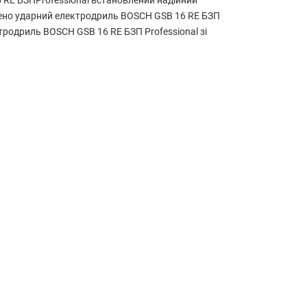
 RE БЗПProfessional встановлений надійний
щено ударний електродриль BOSCH GSB 16 RE БЗП
тродриль BOSCH GSB 16 RE БЗП Professional зі