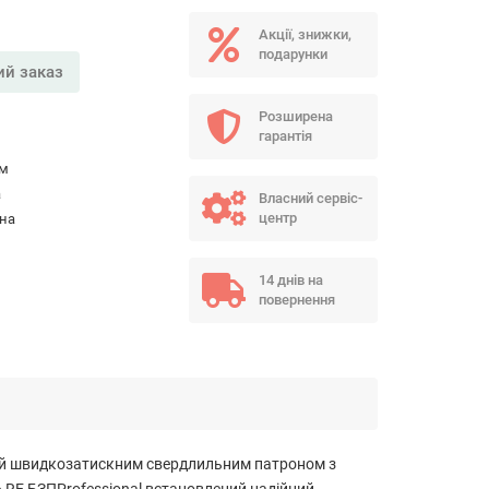
Акції, знижки,
подарунки
й заказ
Розширена
гарантія
мм
а
Власний сервіс-
центр
на
14 днів на
повернення
ний швидкозатискним свердлильним патроном з