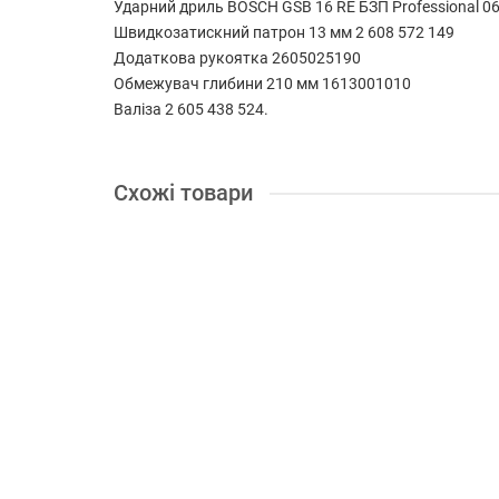
Ударний дриль BOSCH GSB 16 RE БЗП Professional 
Швидкозатискний патрон 13 мм 2 608 572 149
Додаткова рукоятка 2605025190
Обмежувач глибини 210 мм 1613001010
Валіза 2 605 438 524.
Схожі товари
Дриль Metabo BDE 1100
Діаметр свердління у деревині:
40 мм
Кількість швид
18591.00 грн.