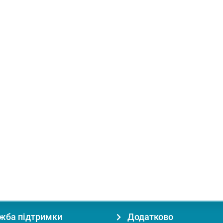
костей:
одна
Класифікація:
безударна
Патрон:
швидкозатискний 1-1
жба підтримки
Додатково