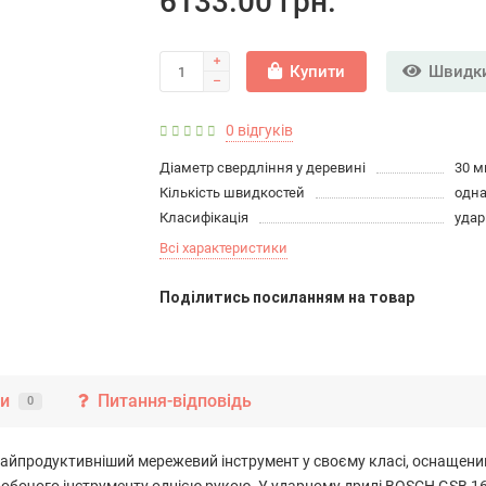
6133.00 грн.
Купити
Швидки
0 відгуків
Діаметр свердління у деревині
30 
Кількість швидкостей
одн
Класифікація
удар
Всі характеристики
Подiлитись посиланням на товар
ки
Питання-відповідь
0
 найпродуктивніший мережевий інструмент у своєму класі, оснаще