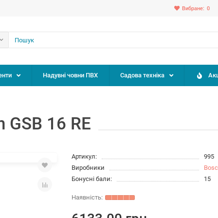
Вибране:
0
енти
Надувні човни ПВХ
Садова техніка
Акц
h GSB 16 RE
Артикул:
995
Виробники
Bos
Бонусні бали:
15