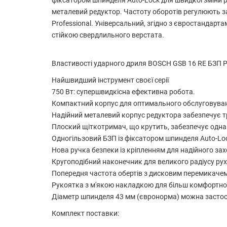
фіксатором шпинделя Auto-Lock для швидкої зміни 
металевий редуктор. Частоту оборотів регулюють 
Professional. Універсальний, згідно з євростандар
стійкою свердлильного верстата.
Властивості ударного дриля BOSCH GSB 16 RE БЗП Pr
Найшвидший інструмент своєї серії
750 Вт: супершвидкісна ефективна робота.
Компактний корпус для оптимального обслуговува
Надійний металевий корпус редуктора забезпечує т
Плоский щіткотримач, що крутить, забезпечує однако
Одногільзовий БЗП із фіксатором шпинделя Auto-Loc
Нова ручка безпеки із кріпленням для надійного зах
Кругоподібний наконечник для великого радіусу рухі
Попередня частота обертів з дисковим перемикачем
Рукоятка з м'якою накладкою для більш комфортної
Діаметр шпинделя 43 мм (євронорма) можна застос
Комплект поставки: