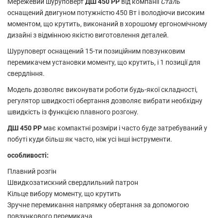
Мережевий шуруповерт
ДШ 450 РР
від компанії
Сталь
оснащений двигуном потужністю 450 Вт і володіючи високим
моментом, що крутить, виконаний в хорошому ергономічному
дизайні з відмінною якістю виготовлення деталей.
Шуруповерт оснащений 15-ти позиційним повзунковим
перемикачем установки моменту, що крутить, і 1 позиції для
свердління.
Модель дозволяє виконувати роботи будь-якої складності,
регулятор швидкості обертання дозволяє вибрати необхідну
швидкість із функцією плавного розгону.
ДШ 450 РР
має компактні розміри і часто буде затребуваний у
побуті куди більш як часто, ніж усі інші інструменти.
особливості:
Плавний розгін
Швидкозатискний свердлильний патрон
Кільце вибору моменту, що крутить
Зручне перемикання напрямку обертання за допомогою
повзункового перемикача