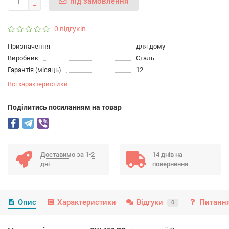
під замовлення
0 відгуків
Призначення
для дому
Виробник
Сталь
Гарантія (місяць)
12
Всі характеристики
Подiлитись посиланням на товар
Доставимо за 1-2
14 днів на
дні
повернення
Опис
Характеристики
Відгуки
Питання
0