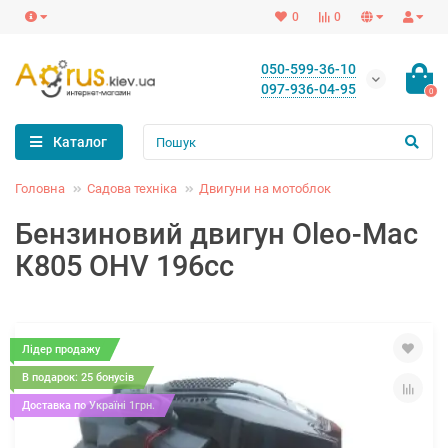
0
0
050-599-36-10
097-936-04-95
0
Каталог
Головна
Садова техніка
Двигуни на мотоблок
Бензиновий двигун Oleo-Mac
К805 OHV 196сс
Лідер продажу
В подарок: 25 бонусів
Доставка по Україні 1грн.