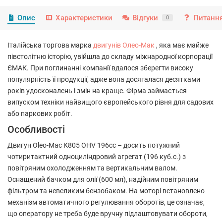
Опис
Характеристики
Відгуки
Питання
0
Італійська торгова марка
двигунів Олео-Мак
, яка має майже
півстолітню історію, увійшла до складу міжнародної корпорації
ЄМАК. При поглинанні компанії вдалося зберегти високу
популярність її продукції, адже вона досягалася десятками
років удосконалень і змін на краще. Фірма займається
випуском техніки найвищого європейського рівня для садових
або паркових робіт.
Особливості
Двигун Oleo-Mac К805 OHV 196сс – досить потужний
чотиритактний одноциліндровий агрегат (196 куб.с.) з
повітряним охолодженням та вертикальним валом.
Оснащений бачком для олії (600 мл), надійним повітряним
фільтром та невеликим бензобаком. На моторі встановлено
механізм автоматичного регулювання оборотів, це означає,
що оператору не треба буде вручну підлаштовувати обороти,