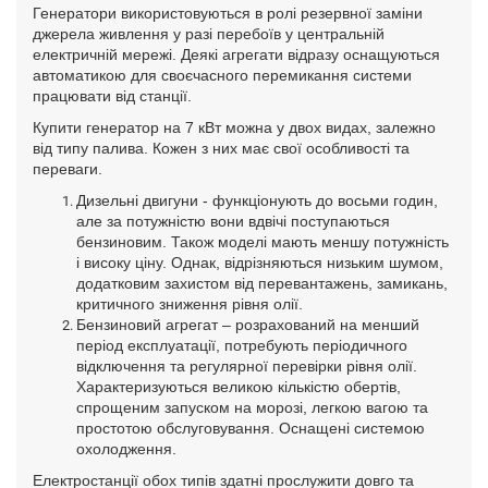
Генератори використовуються в ролі резервної заміни
джерела живлення у разі перебоїв у центральній
електричній мережі. Деякі агрегати відразу оснащуються
автоматикою для своєчасного перемикання системи
працювати від станції.
Купити генератор на 7 кВт можна у двох видах, залежно
від типу палива. Кожен з них має свої особливості та
переваги.
Дизельні двигуни - функціонують до восьми годин,
але за потужністю вони вдвічі поступаються
бензиновим. Також моделі мають меншу потужність
і високу ціну. Однак, відрізняються низьким шумом,
додатковим захистом від перевантажень, замикань,
критичного зниження рівня олії.
Бензиновий агрегат – розрахований на менший
період експлуатації, потребують періодичного
відключення та регулярної перевірки рівня олії.
Характеризуються великою кількістю обертів,
спрощеним запуском на морозі, легкою вагою та
простотою обслуговування. Оснащені системою
охолодження.
Електростанції обох типів здатні прослужити довго та