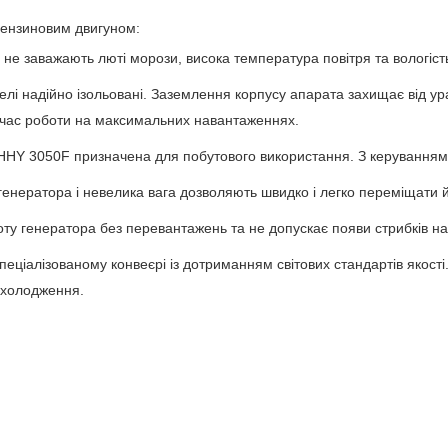
ензиновим двигуном:
ра не заважають люті морози, висока температура повітря та вологі
белі надійно ізольовані. Заземлення корпусу апарата захищає від 
д час роботи на максимальних навантаженнях.
HHY 3050F призначена для побутового використання. З керуванням н
 генератора і невелика вага дозволяють швидко і легко переміщати йо
ту генератора без перевантажень та не допускає появи стрибків на
пеціалізованому конвеєрі із дотриманням світових стандартів якості
охолодження.