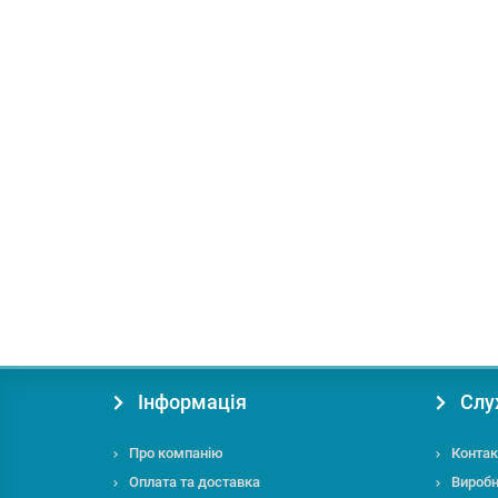
В подарок: 30 бонусів
Доставка по Україні 1грн.
Бензиновий генератор Hyundai HHY 10050FE-3
Максимальна потужність (кВт):
8.0
Напруга, V:
220
П
45611.00 грн.
Купити
Інформація
Слу
Про компанію
Контак
Оплата та доставка
Вироб