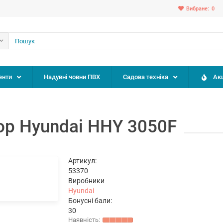
Вибране:
0
енти
Надувні човни ПВХ
Садова техніка
Акц
ор Hyundai HHY 3050F
Артикул:
53370
Виробники
Hyundai
Бонусні бали:
30