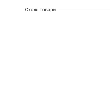
Схожі товари
В подарок: 30 бонусів
Доставка по Україні 1грн.
Бензиновий генератор Hyundai HHY 9050FE ATS
Максимальна потужність (кВт):
6.5
Напруга, V:
220
П
43584.00 грн.
Купити
В подарок: 30 бонусів
Доставка по Україні 1грн.