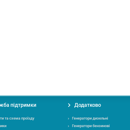
аливо:
Бензин
Призначення:
для дому
жба підтримки
Додатково
ти та схема проїзду
Генератори дизельні
ники
Генератори бензинові