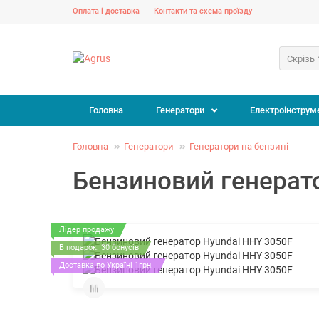
Оплата і доставка
Контакти та схема проїзду
Скрізь
Головна
Генератори
Електроінструм
Головна
Генератори
Генератори на бензині
Бензиновий генерат
Лідер продажу
В подарок: 30 бонусів
Доставка по Україні 1грн.