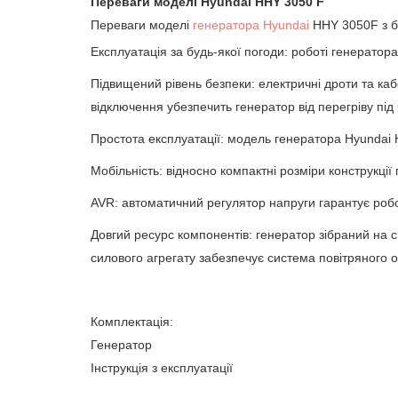
Переваги моделі Hyundai HHY 3050 F
Переваги моделі
генератора Hyundai
HHY 3050F з б
Експлуатація за будь-якої погоди: роботі генерато
Підвищений рівень безпеки: електричні дроти та ка
відключення убезпечить генератор від перегріву пі
Простота експлуатації: модель генератора Hyundai 
Мобільність: відносно компактні розміри конструкції
AVR: автоматичний регулятор напруги гарантує робо
Довгий ресурс компонентів: генератор зібраний на с
силового агрегату забезпечує система повітряного 
Комплектація:
Генератор
Інструкція з експлуатації