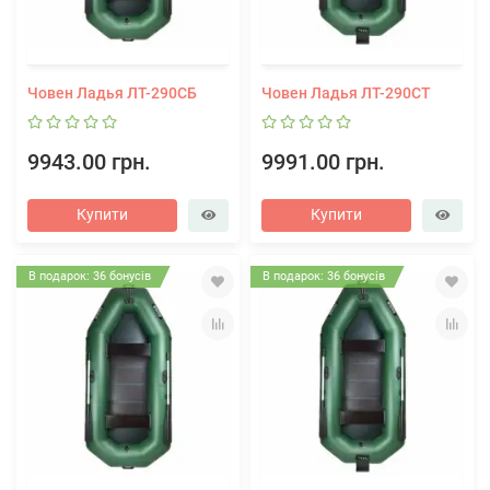
Човен Ладья ЛТ-290СБ
Човен Ладья ЛТ-290СТ
9943.00 грн.
9991.00 грн.
Купити
Купити
В подарок: 36 бонусів
В подарок: 36 бонусів