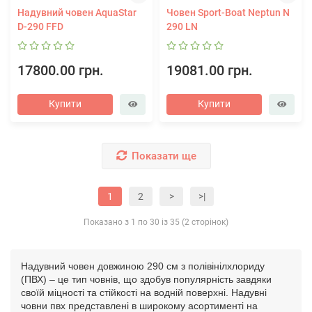
Надувний човен AquaStar
Човен Sport-Boat Neptun N
D-290 FFD
290 LN
17800.00 грн.
19081.00 грн.
Купити
Купити
Показати ще
1
2
>
>|
Показано з 1 по 30 із 35 (2 сторінок)
Надувний човен довжиною 290 см з полівінілхлориду
(ПВХ) – це тип човнів, що здобув популярність завдяки
своїй міцності та стійкості на водній поверхні. Надувні
човни пвх представлені в широкому асортименті на