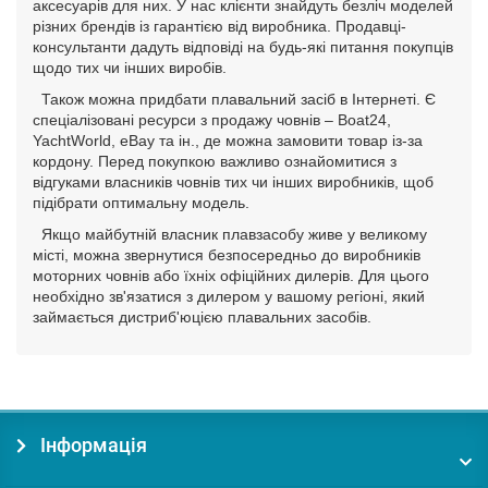
аксесуарів для них. У нас клієнти знайдуть безліч моделей
різних брендів із гарантією від виробника. Продавці-
консультанти дадуть відповіді на будь-які питання покупців
щодо тих чи інших виробів.
Також можна придбати плавальний засіб в Інтернеті. Є
спеціалізовані ресурси з продажу човнів – Boat24,
YachtWorld, eBay та ін., де можна замовити товар із-за
кордону. Перед покупкою важливо ознайомитися з
відгуками власників човнів тих чи інших виробників, щоб
підібрати оптимальну модель.
Якщо майбутній власник плавзасобу живе у великому
місті, можна звернутися безпосередньо до виробників
моторних човнів або їхніх офіційних дилерів. Для цього
необхідно зв'язатися з дилером у вашому регіоні, який
займається дистриб'юцією плавальних засобів.
Інформація