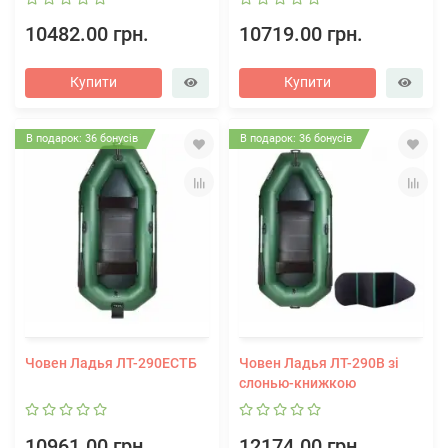
10482.00 грн.
10719.00 грн.
Купити
Купити
В подарок: 36 бонусів
В подарок: 36 бонусів
Човен Ладья ЛТ-290ЕСТБ
Човен Ладья ЛТ-290В зі
слонью-книжкою
10961.00 грн.
12174.00 грн.