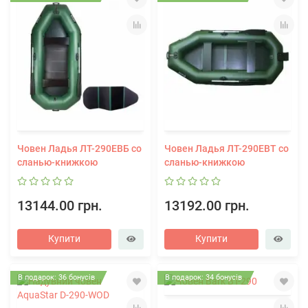
Човен Ладья ЛТ-290ЕВБ со
Човен Ладья ЛТ-290ЕВТ со
сланью-книжкою
сланью-книжкою
13144.00 грн.
13192.00 грн.
Купити
Купити
В подарок: 36 бонусів
В подарок: 34 бонусів