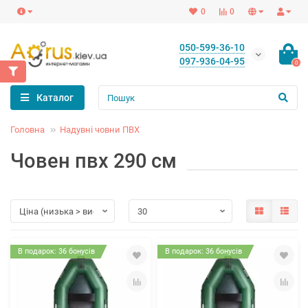
0
0
050-599-36-10
097-936-04-95
0
Каталог
Головна
Надувні човни ПВХ
Човен пвх 290 см
В подарок: 36 бонусів
В подарок: 36 бонусів