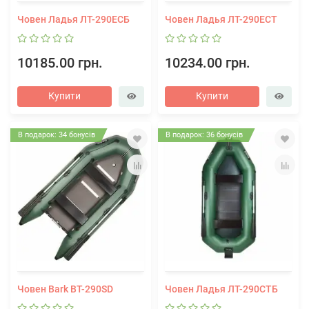
Човен Ладья ЛТ-290ЕСБ
Човен Ладья ЛТ-290ЕСТ
10185.00 грн.
10234.00 грн.
Купити
Купити
В подарок: 34 бонусів
В подарок: 36 бонусів
Човен Bark BT-290SD
Човен Ладья ЛТ-290СТБ