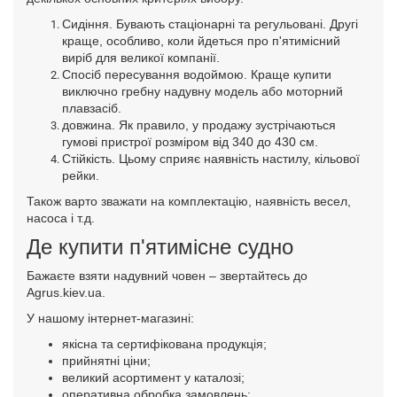
Сидіння. Бувають стаціонарні та регульовані. Другі
краще, особливо, коли йдеться про п'ятимісний
виріб для великої компанії.
Спосіб пересування водоймою. Краще купити
виключно гребну надувну модель або моторний
плавзасіб.
довжина. Як правило, у продажу зустрічаються
гумові пристрої розміром від 340 до 430 см.
Стійкість. Цьому сприяє наявність настилу, кільової
рейки.
Також варто зважати на комплектацію, наявність весел,
насоса і т.д.
Де купити п'ятимісне судно
Бажаєте взяти надувний човен – звертайтесь до
Agrus.kiev.ua.
У нашому інтернет-магазині:
якісна та сертифікована продукція;
прийнятні ціни;
великий асортимент у каталозі;
оперативна обробка замовлень;