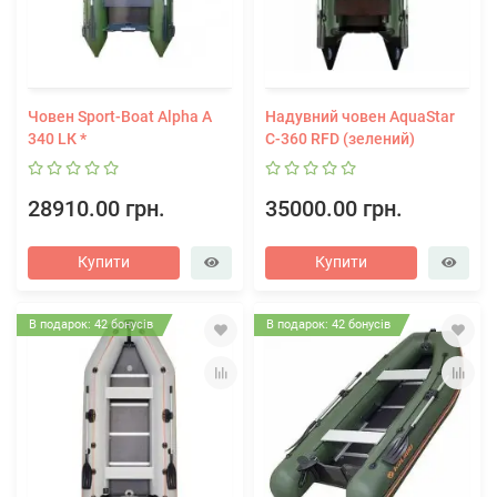
Човен Sport-Boat Alpha А
Надувний човен AquaStar
340 LК *
С-360 RFD (зелений)
28910.00 грн.
35000.00 грн.
Купити
Купити
В подарок: 42 бонусів
В подарок: 42 бонусів