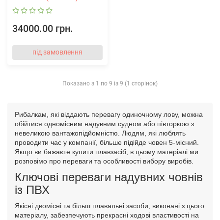
34000.00 грн.
під замовлення
Показано з 1 по 9 із 9 (1 сторінок)
Рибалкам, які віддають перевагу одиночному лову, можна
обійтися одномісним надувним судном або півторкою з
невеликою вантажопідйомністю. Людям, які люблять
проводити час у компанії, більше підійде човен 5-місний.
Якщо ви бажаєте купити плавзасіб, в цьому матеріалі ми
розповімо про переваги та особливості вибору виробів.
Ключові переваги надувних човнів
із ПВХ
Якісні двомісні та більш плавальні засоби, виконані з цього
матеріалу, забезпечують прекрасні ходові властивості на