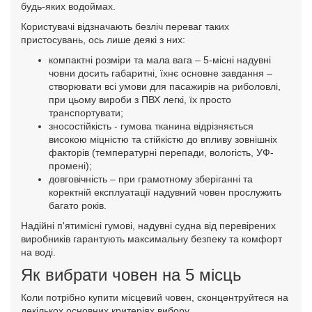
будь-яких водоймах.
Користувачі відзначають безліч переваг таких
пристосувань, ось лише деякі з них:
компактні розміри та мала вага – 5-місні надувні
човни досить габаритні, їхнє основне завдання –
створювати всі умови для пасажирів на риболовлі,
при цьому вироби з ПВХ легкі, їх просто
транспортувати;
зносостійкість - гумова тканина відрізняється
високою міцністю та стійкістю до впливу зовнішніх
факторів (температурні перепади, вологість, УФ-
промені);
довговічність – при грамотному зберіганні та
коректній експлуатації надувний човен прослужить
багато років.
Надійні п'ятимісні гумові, надувні судна від перевірених
виробників гарантують максимальну безпеку та комфорт
на воді.
Як вибрати човен на 5 місць
Коли потрібно купити місцевий човен, сконцентруйтеся на
декількох основних критеріях вибору.